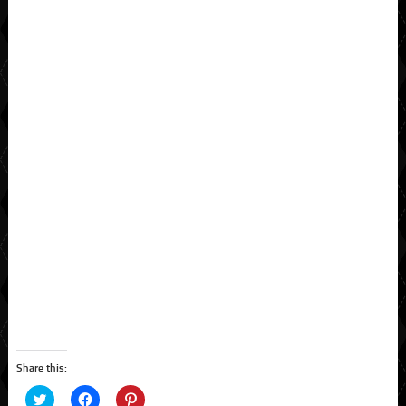
Share this:
Click
Click
Click