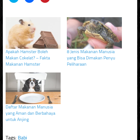
to
to
to
share
share
share
on
on
on
Twitter
Facebook
Pinterest
(Opens
(Opens
(Opens
in
in
in
new
new
new
window)
window)
window)
Apakah Hamster Boleh
8 Jenis Makanan Manusia
Makan Cokelat? – Fakta
yang Bisa Dimakan Penyu
Makanan Hamster
Peliharaan
Daftar Makanan Manusia
yang Aman dan Berbahaya
untuk Anjing
Tags:
Babi