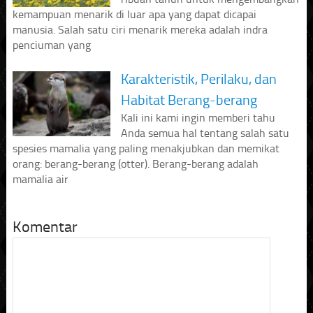
kemampuan menarik di luar apa yang dapat dicapai
manusia. Salah satu ciri menarik mereka adalah indra
penciuman yang
Karakteristik, Perilaku, dan
Habitat Berang-berang
Kali ini kami ingin memberi tahu
Anda semua hal tentang salah satu
spesies mamalia yang paling menakjubkan dan memikat
orang: berang-berang (otter). Berang-berang adalah
mamalia air
Komentar