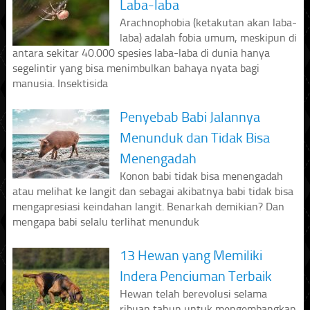
Laba-laba
Arachnophobia (ketakutan akan laba-
laba) adalah fobia umum, meskipun di
antara sekitar 40.000 spesies laba-laba di dunia hanya
segelintir yang bisa menimbulkan bahaya nyata bagi
manusia. Insektisida
Penyebab Babi Jalannya
Menunduk dan Tidak Bisa
Menengadah
Konon babi tidak bisa menengadah
atau melihat ke langit dan sebagai akibatnya babi tidak bisa
mengapresiasi keindahan langit. Benarkah demikian? Dan
mengapa babi selalu terlihat menunduk
13 Hewan yang Memiliki
Indera Penciuman Terbaik
Hewan telah berevolusi selama
ribuan tahun untuk mengembangkan