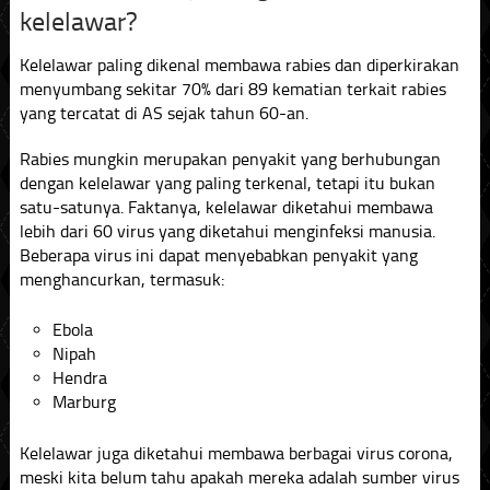
kelelawar?
Kelelawar paling dikenal membawa rabies dan diperkirakan
menyumbang sekitar 70% dari 89 kematian terkait rabies
yang tercatat di AS sejak tahun 60-an.
Rabies mungkin merupakan penyakit yang berhubungan
dengan kelelawar yang paling terkenal, tetapi itu bukan
satu-satunya. Faktanya, kelelawar diketahui membawa
lebih dari 60 virus yang diketahui menginfeksi manusia.
Beberapa virus ini dapat menyebabkan penyakit yang
menghancurkan, termasuk:
Ebola
Nipah
Hendra
Marburg
Kelelawar juga diketahui membawa berbagai virus corona,
meski kita belum tahu apakah mereka adalah sumber virus