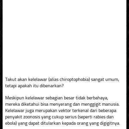
Takut akan kelelawar (alias chiroptophobia) sangat umum,
tetapi apakah itu dibenarkan?
Meskipun kelelawar sebagian besar tidak berbahaya,
mereka diketahui bisa menyerang dan menggigit manusia.
Kelelawar juga merupakan vektor terkenal dari beberapa
penyakit zoonosis yang cukup serius (seperti rabies dan
ebola) yang dapat ditularkan kepada orang yang digigitnya.