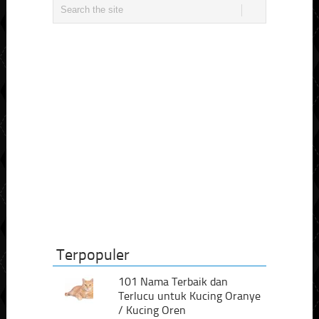
Terpopuler
101 Nama Terbaik dan
Terlucu untuk Kucing Oranye
/ Kucing Oren