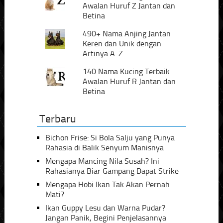
Awalan Huruf Z Jantan dan
Betina
490+ Nama Anjing Jantan
Keren dan Unik dengan
Artinya A-Z
140 Nama Kucing Terbaik
Awalan Huruf R Jantan dan
Betina
Terbaru
Bichon Frise: Si Bola Salju yang Punya
Rahasia di Balik Senyum Manisnya
Mengapa Mancing Nila Susah? Ini
Rahasianya Biar Gampang Dapat Strike
Mengapa Hobi Ikan Tak Akan Pernah
Mati?
Ikan Guppy Lesu dan Warna Pudar?
Jangan Panik, Begini Penjelasannya