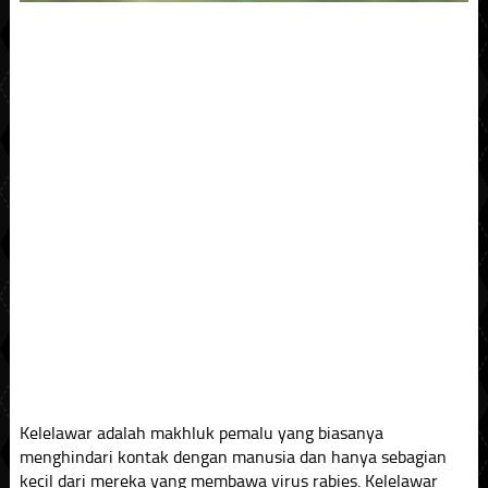
Kelelawar adalah makhluk pemalu yang biasanya
menghindari kontak dengan manusia dan hanya sebagian
kecil dari mereka yang membawa virus rabies. Kelelawar