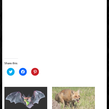
Share this:
Click
Click
Click
to
to
to
share
share
share
on
on
on
Twitter
Facebook
Pinterest
(Opens
(Opens
(Opens
in
in
in
new
new
new
window)
window)
window)