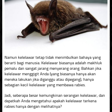
Namun kelelawar tetap tidak menimbulkan bahaya yang
berarti bagi manusia. Kelelawar biasanya adalah makhluk
pemalu dan sangat jarang menyerang orang. Bahkan jika
kelelawar menggigit Anda (yang biasanya hanya akan
mereka lakukan jika diganggu atau dipegang), hanya
sebagian kecil kelelawar yang membawa rabies.
Jadi, seberapa besar kemungkinan serangan kelelawar, dan
dapatkah Anda mengetahui apakah kelelawar terkena
rabies hanya dengan melihatnya?