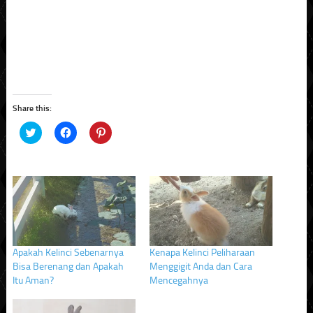
Share this:
Click
Click
Click
to
to
to
share
share
share
on
on
on
Twitter
Facebook
Pinterest
(Opens
(Opens
(Opens
in
in
in
new
new
new
window)
window)
window)
Apakah Kelinci Sebenarnya
Kenapa Kelinci Peliharaan
Bisa Berenang dan Apakah
Menggigit Anda dan Cara
Itu Aman?
Mencegahnya