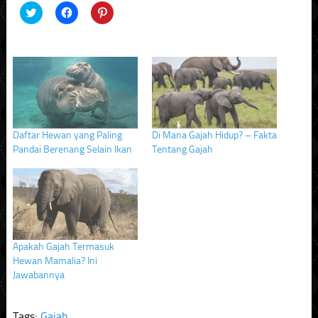
Click
Click
Click
to
to
to
share
share
share
on
on
on
Twitter
Facebook
Pinterest
(Opens
(Opens
(Opens
in
in
in
new
new
new
window)
window)
window)
Daftar Hewan yang Paling
Di Mana Gajah Hidup? – Fakta
Pandai Berenang Selain Ikan
Tentang Gajah
Apakah Gajah Termasuk
Hewan Mamalia? Ini
Jawabannya
Tags:
Gajah