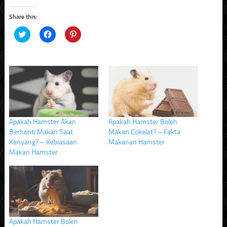
Share this:
Click
Click
Click
to
to
to
share
share
share
on
on
on
Twitter
Facebook
Pinterest
(Opens
(Opens
(Opens
in
in
in
new
new
new
window)
window)
window)
Apakah Hamster Akan
Apakah Hamster Boleh
Berhenti Makan Saat
Makan Cokelat? – Fakta
Kenyang? – Kebiasaan
Makanan Hamster
Makan Hamster
Apakah Hamster Boleh