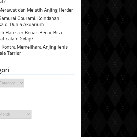
if?
Merawat dan Melatih Anjing Herder
 Samurai Gourami: Keindahan
ka di Dunia Akuarium
ah Hamster Benar-Benar Bisa
at dalam Gelap?
 Kontra Memelihara Anjing Jenis
ale Terrier
gori
i