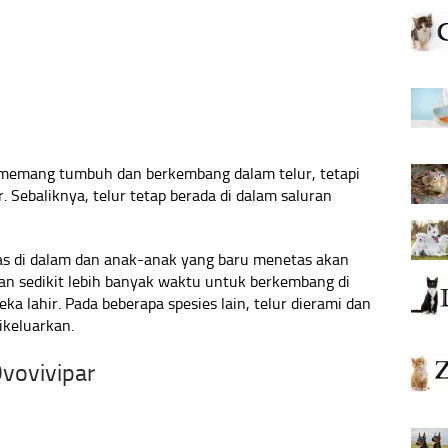
 memang tumbuh dan berkembang dalam telur, tetapi
r. Sebaliknya, telur tetap berada di dalam saluran
tas di dalam dan anak-anak yang baru menetas akan
an sedikit lebih banyak waktu untuk berkembang di
 lahir. Pada beberapa spesies lain, telur dierami dan
ikeluarkan.
vovivipar