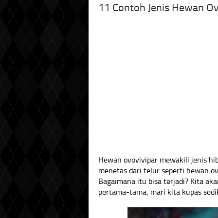
11 Contoh Jenis Hewan Ov
Hewan ovovivipar mewakili jenis h
menetas dari telur seperti hewan ov
Bagaimana itu bisa terjadi? Kita ak
pertama-tama, mari kita kupas sedik