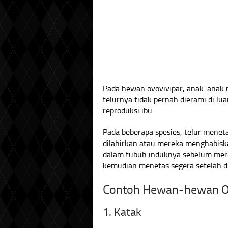
Pada hewan ovovivipar, anak-anak
telurnya tidak pernah dierami di lua
reproduksi ibu.
Pada beberapa spesies, telur mene
dilahirkan atau mereka menghabisk
dalam tubuh induknya sebelum mereka
kemudian menetas segera setelah d
Contoh Hewan-hewan O
1. Katak