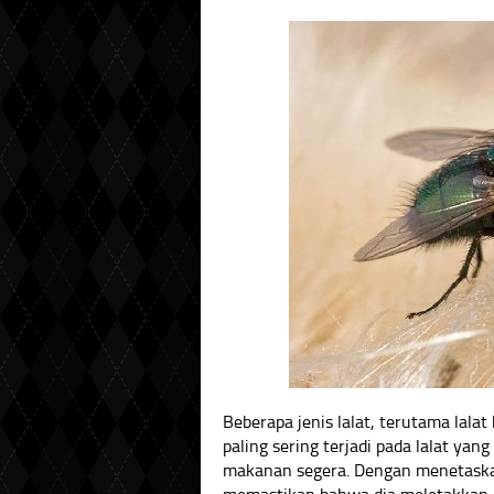
Beberapa jenis lalat, terutama lala
paling sering terjadi pada lalat ya
makanan segera. Dengan menetaskan 