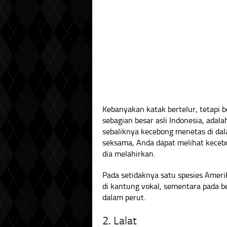
Kebanyakan katak bertelur, tetapi b
sebagian besar asli Indonesia, adala
sebaliknya kecebong menetas di da
seksama, Anda dapat melihat kecebo
dia melahirkan.
Pada setidaknya satu spesies Amer
di kantung vokal, sementara pada b
dalam perut.
2. Lalat