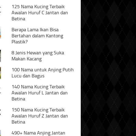
125 Nama Kucing Terbaik
Awalan Huruf C Jantan dan
Betina
Berapa Lama Ikan Bisa
Bertahan dalam Kantong
Plastik?
8 Jenis Hewan yang Suka
Makan Kacang
100 Nama untuk Anjing Putih
Lucu dan Bagus
140 Nama Kucing Terbaik
Awalan Huruf L Jantan dan
Betina
150 Nama Kucing Terbaik
Awalan Huruf Z Jantan dan
Betina
490+ Nama Anjing Jantan