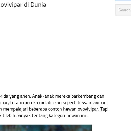
ovivipar di Dunia
ibrida yang aneh. Anak-anak mereka berkembang dan
ipar, tetapi mereka melahirkan seperti hewan vivipar.
an mempelajari beberapa contoh hewan ovovivipar. Tapi
it lebih banyak tentang kategori hewan ini.