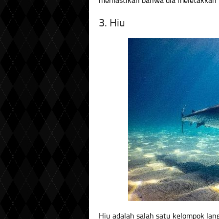
memastikan bahwa dia meletakkan 
3. Hiu
Hiu adalah salah satu kelompok lang