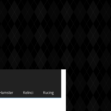
Hamster
Kelinci
Kucing