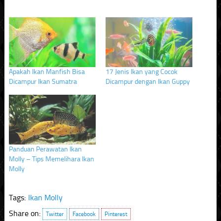
on
on
on
Twitter
Facebook
Pinterest
(Opens
(Opens
(Opens
in
in
in
new
new
new
window)
window)
window)
Apakah Ikan Manfish Bisa
17 Jenis Ikan yang Cocok
Dicampur Ikan Sumatra
Dicampur dengan Ikan Guppy
Panduan Perawatan Ikan
Molly – Tips Memelihara Ikan
Molly
Tags:
Ikan Molly
Share on:
Twitter
Facebook
Pinterest