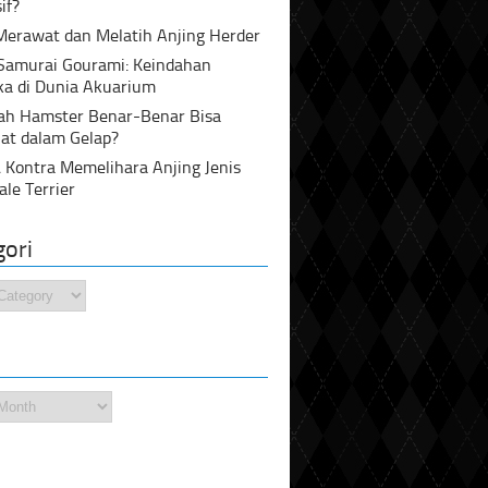
if?
Merawat dan Melatih Anjing Herder
 Samurai Gourami: Keindahan
ka di Dunia Akuarium
ah Hamster Benar-Benar Bisa
at dalam Gelap?
 Kontra Memelihara Anjing Jenis
ale Terrier
gori
i