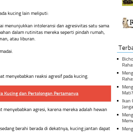
da kucing lain meliputi:
lai menunjukkan intoleransi dan agresivitas satu sama
ahan dalam rutinitas mereka seperti pindah rumah,
an, atau liburan.
Terb
emadai.
Bicho
Raha
Menga
pat menyebabkan reaksi agresif pada kucing.
Raha
Meng
Mati
da Kucing dan Pertolongan Pertamanya
Ikan
Janga
pat menyebabkan agresi, karena mereka adalah hewan
Meng
Meme
 sedang berahi berada di dekatnya, kucing jantan dapat
Meng