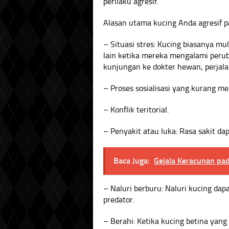
perilaku agresif.
Alasan utama kucing Anda agresif pa
– Situasi stres: Kucing biasanya mu
lain ketika mereka mengalami perub
kunjungan ke dokter hewan, perjalan
– Proses sosialisasi yang kurang m
– Konflik teritorial.
– Penyakit atau luka: Rasa sakit da
Baca Juga:
Gejala Keracunan pa
– Naluri berburu: Naluri kucing da
predator.
– Berahi: Ketika kucing betina yang