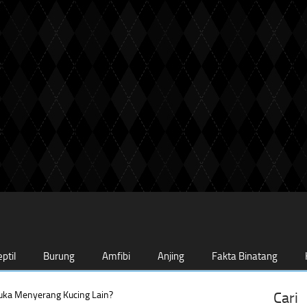
ptil
Burung
Amfibi
Anjing
Fakta Binatang
uka Menyerang Kucing Lain?
Cari