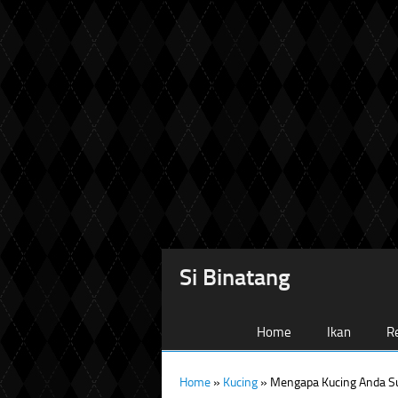
Si Binatang
Home
Ikan
Re
Home
»
Kucing
»
Mengapa Kucing Anda S