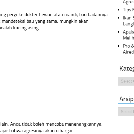
Agres
Tips 
ing pergi ke dokter hewan atau mandi, bau badannya
Ikan
dak mendeteksi bau yang sama, mungkin akan
Lang
dalah kucing asing.
Apak
Melih
Pro &
Aired
Kate
Kategor
Arsip
Arsip
 lain, Anda tidak boleh mencoba menenangkannya
ajar bahwa agresinya akan dihargai.