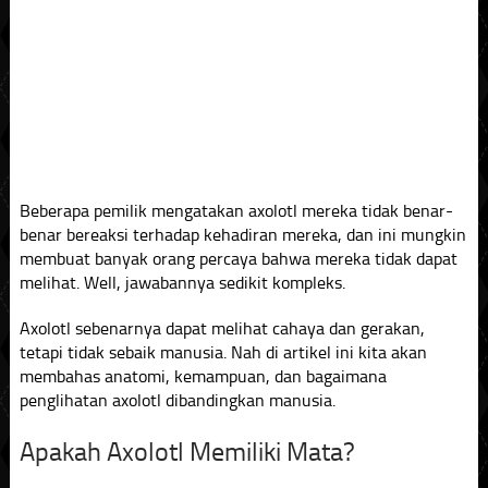
Beberapa pemilik mengatakan axolotl mereka tidak benar-
benar bereaksi terhadap kehadiran mereka, dan ini mungkin
membuat banyak orang percaya bahwa mereka tidak dapat
melihat. Well, jawabannya sedikit kompleks.
Axolotl sebenarnya dapat melihat cahaya dan gerakan,
tetapi tidak sebaik manusia. Nah di artikel ini kita akan
membahas anatomi, kemampuan, dan bagaimana
penglihatan axolotl dibandingkan manusia.
Apakah Axolotl Memiliki Mata?