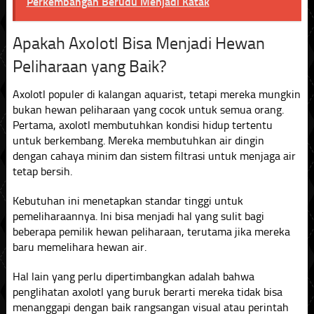
Perkembangan Berudu Menjadi Katak
Apakah Axolotl Bisa Menjadi Hewan
Peliharaan yang Baik?
Axolotl populer di kalangan aquarist, tetapi mereka mungkin
bukan hewan peliharaan yang cocok untuk semua orang.
Pertama, axolotl membutuhkan kondisi hidup tertentu
untuk berkembang. Mereka membutuhkan air dingin
dengan cahaya minim dan sistem filtrasi untuk menjaga air
tetap bersih.
Kebutuhan ini menetapkan standar tinggi untuk
pemeliharaannya. Ini bisa menjadi hal yang sulit bagi
beberapa pemilik hewan peliharaan, terutama jika mereka
baru memelihara hewan air.
Hal lain yang perlu dipertimbangkan adalah bahwa
penglihatan axolotl yang buruk berarti mereka tidak bisa
menanggapi dengan baik rangsangan visual atau perintah