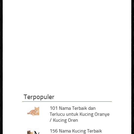
Terpopuler
101 Nama Terbaik dan
Terlucu untuk Kucing Oranye
/ Kucing Oren
156 Nama Kucing Terbaik