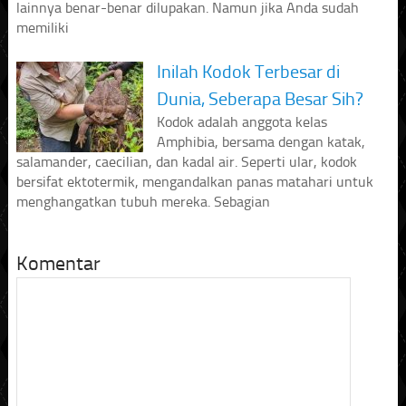
lainnya benar-benar dilupakan. Namun jika Anda sudah
memiliki
Inilah Kodok Terbesar di
Dunia, Seberapa Besar Sih?
Kodok adalah anggota kelas
Amphibia, bersama dengan katak,
salamander, caecilian, dan kadal air. Seperti ular, kodok
bersifat ektotermik, mengandalkan panas matahari untuk
menghangatkan tubuh mereka. Sebagian
Komentar