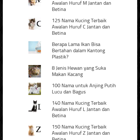
Awalan Huruf M Jantan dan
Betina
125 Nama Kucing Terbaik
Awalan Huruf C Jantan dan
Betina
Berapa Lama Ikan Bisa
Bertahan dalam Kantong
Plastik?
8 Jenis Hewan yang Suka
Makan Kacang
100 Nama untuk Anjing Putih
Lucu dan Bagus
140 Nama Kucing Terbaik
Awalan Huruf L Jantan dan
Betina
150 Nama Kucing Terbaik
Awalan Huruf Z Jantan dan
Betina