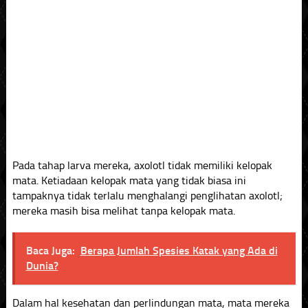
Pada tahap larva mereka, axolotl tidak memiliki kelopak
mata. Ketiadaan kelopak mata yang tidak biasa ini
tampaknya tidak terlalu menghalangi penglihatan axolotl;
mereka masih bisa melihat tanpa kelopak mata.
Baca Juga:
Berapa Jumlah Spesies Katak yang Ada di
Dunia?
Dalam hal kesehatan dan perlindungan mata, mata mereka