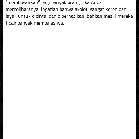
“membosankan” bagi banyak orang. Jika Anda
memeliharanya, ingatlah bahwa axolotl sangat keren dan
layak untuk dicintai dan diperhatikan, bahkan meski mereka
tidak banyak membalasnya.