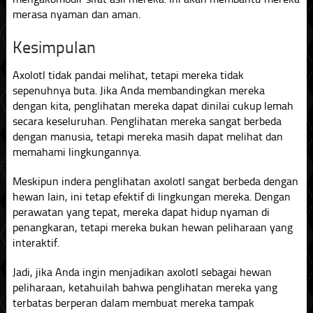
merasa nyaman dan aman.
Kesimpulan
Axolotl tidak pandai melihat, tetapi mereka tidak
sepenuhnya buta. Jika Anda membandingkan mereka
dengan kita, penglihatan mereka dapat dinilai cukup lemah
secara keseluruhan. Penglihatan mereka sangat berbeda
dengan manusia, tetapi mereka masih dapat melihat dan
memahami lingkungannya.
Meskipun indera penglihatan axolotl sangat berbeda dengan
hewan lain, ini tetap efektif di lingkungan mereka. Dengan
perawatan yang tepat, mereka dapat hidup nyaman di
penangkaran, tetapi mereka bukan hewan peliharaan yang
interaktif.
Jadi, jika Anda ingin menjadikan axolotl sebagai hewan
peliharaan, ketahuilah bahwa penglihatan mereka yang
terbatas berperan dalam membuat mereka tampak