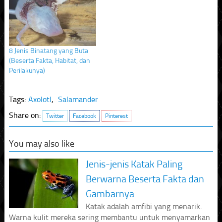
8 Jenis Binatang yang Buta
(Beserta Fakta, Habitat, dan
Perilakunya)
Tags:
Axolotl
,
Salamander
Share on:
Twitter
Facebook
Pinterest
You may also like
Jenis-jenis Katak Paling
Berwarna Beserta Fakta dan
Gambarnya
Katak adalah amfibi yang menarik.
Warna kulit mereka sering membantu untuk menyamarkan