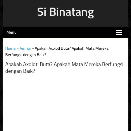
Si Binatang
Menu
Home
»
Amfibi
»
Apakah Axolotl Buta? Apakah Mata Mereka
Berfungsi dengan Baik?
Apakah Axolotl Buta? Apakah Mata Mereka Berfungsi
dengan Baik?