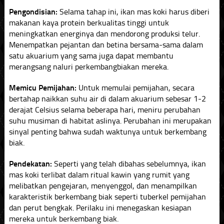
Pengondisian:
Selama tahap ini, ikan mas koki harus diberi
makanan kaya protein berkualitas tinggi untuk
meningkatkan energinya dan mendorong produksi telur.
Menempatkan pejantan dan betina bersama-sama dalam
satu akuarium yang sama juga dapat membantu
merangsang naluri perkembangbiakan mereka.
Memicu Pemijahan:
Untuk memulai pemijahan, secara
bertahap naikkan suhu air di dalam akuarium sebesar 1-2
derajat Celsius selama beberapa hari, meniru perubahan
suhu musiman di habitat aslinya. Perubahan ini merupakan
sinyal penting bahwa sudah waktunya untuk berkembang
biak.
Pendekatan:
Seperti yang telah dibahas sebelumnya, ikan
mas koki terlibat dalam ritual kawin yang rumit yang
melibatkan pengejaran, menyenggol, dan menampilkan
karakteristik berkembang biak seperti tuberkel pemijahan
dan perut bengkak. Perilaku ini menegaskan kesiapan
mereka untuk berkembang biak.