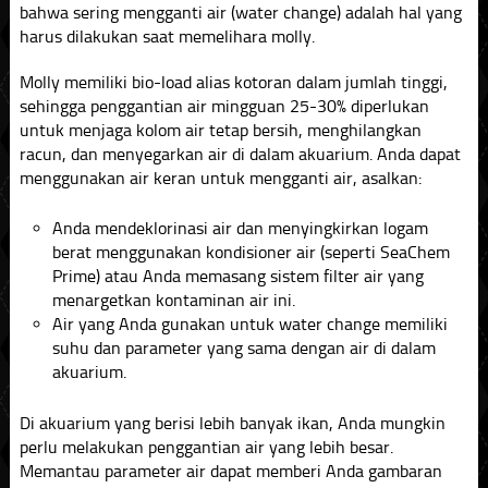
bahwa sering mengganti air (water change) adalah hal yang
harus dilakukan saat memelihara molly.
Molly memiliki bio-load alias kotoran dalam jumlah tinggi,
sehingga penggantian air mingguan 25-30% diperlukan
untuk menjaga kolom air tetap bersih, menghilangkan
racun, dan menyegarkan air di dalam akuarium. Anda dapat
menggunakan air keran untuk mengganti air, asalkan:
Anda mendeklorinasi air dan menyingkirkan logam
berat menggunakan kondisioner air (seperti SeaChem
Prime) atau Anda memasang sistem filter air yang
menargetkan kontaminan air ini.
Air yang Anda gunakan untuk water change memiliki
suhu dan parameter yang sama dengan air di dalam
akuarium.
Di akuarium yang berisi lebih banyak ikan, Anda mungkin
perlu melakukan penggantian air yang lebih besar.
Memantau parameter air dapat memberi Anda gambaran