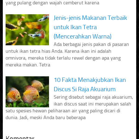
yang pulang dengan wajah cemberut karena
Jenis-jenis Makanan Terbaik
untuk Ikan Tetra
(Mencerahkan Warna)
Ada berbagai jenis pakan di pasaran
untuk ikan tetra hias Anda. Karena ikan ini adalah
omnivora, mereka tidak terlalu rewel dengan apa yang
mereka makan. Tetra
10 Fakta Menakjubkan Ikan
Discus Si Raja Akuarium
Sering disebut sebagai raja akuarium,
ikan discus saat ini merupakan salah
satu spesies hewan peliharaan air yang paling dicari di
dunia. Jadi, meski Anda baru beberapa
Komentar