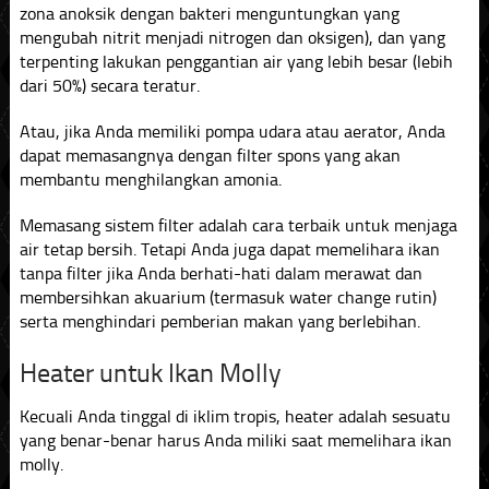
zona anoksik dengan bakteri menguntungkan yang
mengubah nitrit menjadi nitrogen dan oksigen), dan yang
terpenting lakukan penggantian air yang lebih besar (lebih
dari 50%) secara teratur.
Atau, jika Anda memiliki pompa udara atau aerator, Anda
dapat memasangnya dengan filter spons yang akan
membantu menghilangkan amonia.
Memasang sistem filter adalah cara terbaik untuk menjaga
air tetap bersih. Tetapi Anda juga dapat memelihara ikan
tanpa filter jika Anda berhati-hati dalam merawat dan
membersihkan akuarium (termasuk water change rutin)
serta menghindari pemberian makan yang berlebihan.
Heater untuk Ikan Molly
Kecuali Anda tinggal di iklim tropis, heater adalah sesuatu
yang benar-benar harus Anda miliki saat memelihara ikan
molly.