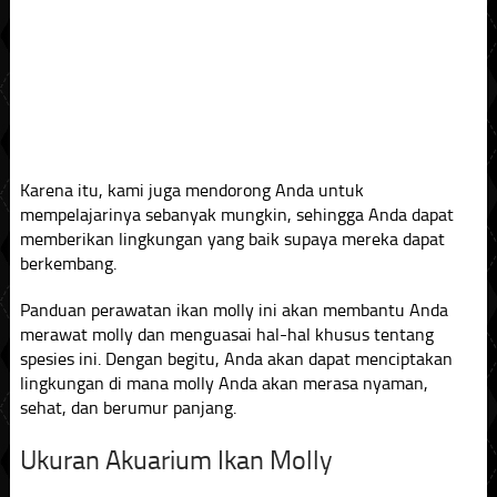
Karena itu, kami juga mendorong Anda untuk
mempelajarinya sebanyak mungkin, sehingga Anda dapat
memberikan lingkungan yang baik supaya mereka dapat
berkembang.
Panduan perawatan ikan molly ini akan membantu Anda
merawat molly dan menguasai hal-hal khusus tentang
spesies ini. Dengan begitu, Anda akan dapat menciptakan
lingkungan di mana molly Anda akan merasa nyaman,
sehat, dan berumur panjang.
Ukuran Akuarium Ikan Molly