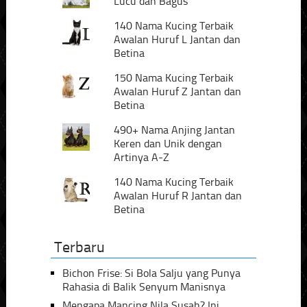
Lucu dan Bagus
140 Nama Kucing Terbaik
Awalan Huruf L Jantan dan
Betina
150 Nama Kucing Terbaik
Awalan Huruf Z Jantan dan
Betina
490+ Nama Anjing Jantan
Keren dan Unik dengan
Artinya A-Z
140 Nama Kucing Terbaik
Awalan Huruf R Jantan dan
Betina
Terbaru
Bichon Frise: Si Bola Salju yang Punya
Rahasia di Balik Senyum Manisnya
Mengapa Mancing Nila Susah? Ini