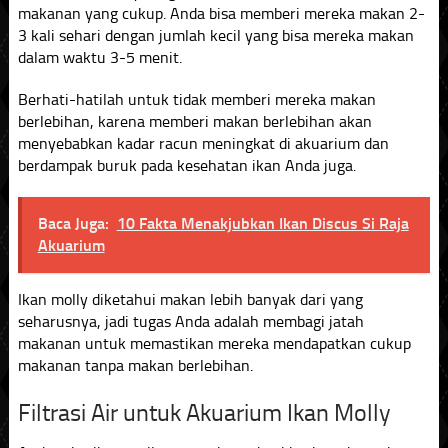
makanan yang cukup. Anda bisa memberi mereka makan 2-
3 kali sehari dengan jumlah kecil yang bisa mereka makan
dalam waktu 3-5 menit.
Berhati-hatilah untuk tidak memberi mereka makan
berlebihan, karena memberi makan berlebihan akan
menyebabkan kadar racun meningkat di akuarium dan
berdampak buruk pada kesehatan ikan Anda juga.
Baca Juga:
10 Fakta Menakjubkan Ikan Discus Si Raja
Akuarium
Ikan molly diketahui makan lebih banyak dari yang
seharusnya, jadi tugas Anda adalah membagi jatah
makanan untuk memastikan mereka mendapatkan cukup
makanan tanpa makan berlebihan.
Filtrasi Air untuk Akuarium Ikan Molly