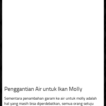
Penggantian Air untuk Ikan Molly
Sementara penambahan garam ke air untuk molly adalah
hal yang masih bisa diperdebatkan, semua orang setuju