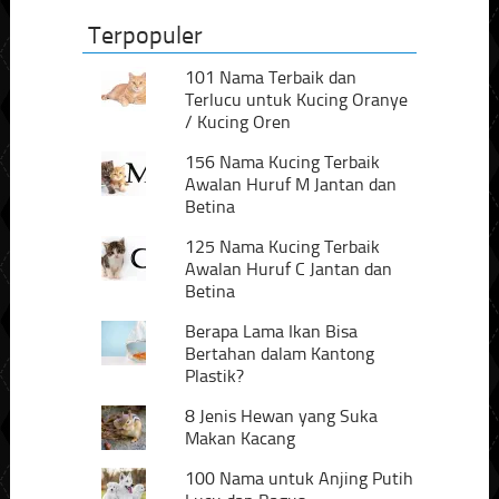
Terpopuler
101 Nama Terbaik dan
Terlucu untuk Kucing Oranye
/ Kucing Oren
156 Nama Kucing Terbaik
Awalan Huruf M Jantan dan
Betina
125 Nama Kucing Terbaik
Awalan Huruf C Jantan dan
Betina
Berapa Lama Ikan Bisa
Bertahan dalam Kantong
Plastik?
8 Jenis Hewan yang Suka
Makan Kacang
100 Nama untuk Anjing Putih