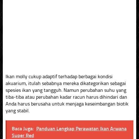
Ikan molly cukup adaptif terhadap berbagai kondisi
akuarium, itulah sebabnya mereka dikategorikan sebagai
spesies ikan yang tangguh. Namun perubahan suhu yang
tiba-tiba atau perubahan kadar racun harus dihindari dan
Anda harus berusaha untuk menjaga keseimbangan biotik
yang stabil.
Baca Juga:
Panduan Lengkap Perawatan Ikan Arwana
Super Red