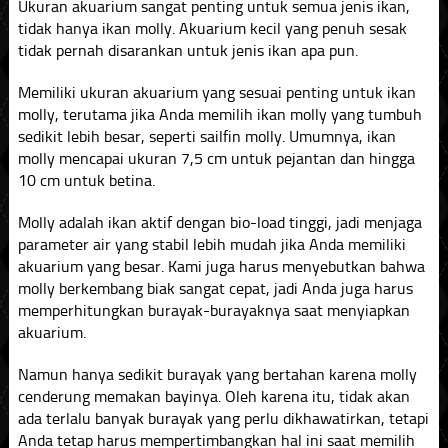
Ukuran akuarium sangat penting untuk semua jenis ikan,
tidak hanya ikan molly. Akuarium kecil yang penuh sesak
tidak pernah disarankan untuk jenis ikan apa pun.
Memiliki ukuran akuarium yang sesuai penting untuk ikan
molly, terutama jika Anda memilih ikan molly yang tumbuh
sedikit lebih besar, seperti sailfin molly. Umumnya, ikan
molly mencapai ukuran 7,5 cm untuk pejantan dan hingga
10 cm untuk betina.
Molly adalah ikan aktif dengan bio-load tinggi, jadi menjaga
parameter air yang stabil lebih mudah jika Anda memiliki
akuarium yang besar. Kami juga harus menyebutkan bahwa
molly berkembang biak sangat cepat, jadi Anda juga harus
memperhitungkan burayak-burayaknya saat menyiapkan
akuarium.
Namun hanya sedikit burayak yang bertahan karena molly
cenderung memakan bayinya. Oleh karena itu, tidak akan
ada terlalu banyak burayak yang perlu dikhawatirkan, tetapi
Anda tetap harus mempertimbangkan hal ini saat memilih