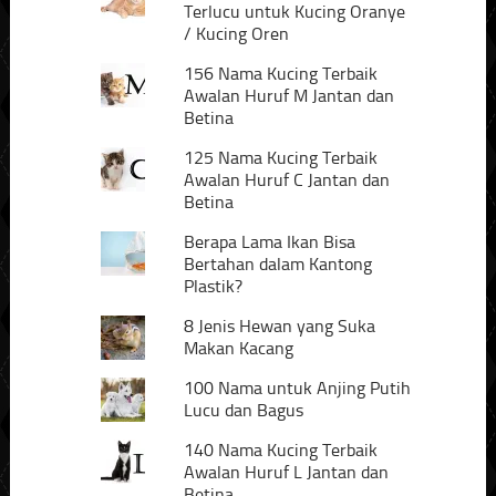
Terlucu untuk Kucing Oranye
/ Kucing Oren
156 Nama Kucing Terbaik
Awalan Huruf M Jantan dan
Betina
125 Nama Kucing Terbaik
Awalan Huruf C Jantan dan
Betina
Berapa Lama Ikan Bisa
Bertahan dalam Kantong
Plastik?
8 Jenis Hewan yang Suka
Makan Kacang
100 Nama untuk Anjing Putih
Lucu dan Bagus
140 Nama Kucing Terbaik
Awalan Huruf L Jantan dan
Betina