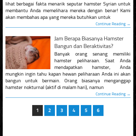
lihat berbagai fakta menarik seputar hamster Syrian untuk
membantu Anda memelihara mereka dengan benar! Kami
akan membahas apa yang mereka butuhkan untuk
Continue Reading →
Jam Berapa Biasanya Hamster
Bangun dan Beraktivitas?
Banyak orang senang memiliki
hamster peliharaan. Saat Anda
mendapatkan hamster, Anda
mungkin ingin tahu kapan hewan peliharaan Anda ini akan
bangun untuk bermain. Orang biasanya menganggap
hamster nokturnal (aktif di malam hari), namun
Continue Reading →
1
2
3
4
5
6