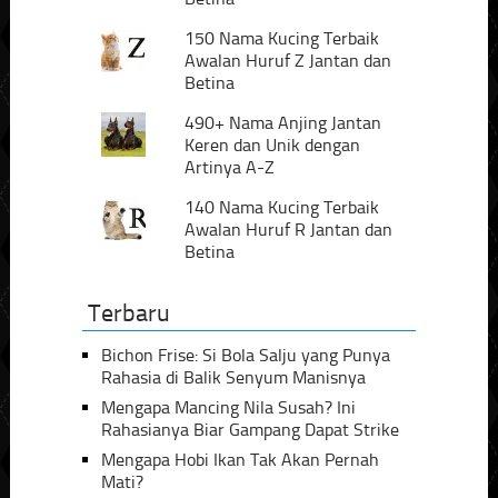
150 Nama Kucing Terbaik
Awalan Huruf Z Jantan dan
Betina
490+ Nama Anjing Jantan
Keren dan Unik dengan
Artinya A-Z
140 Nama Kucing Terbaik
Awalan Huruf R Jantan dan
Betina
Terbaru
Bichon Frise: Si Bola Salju yang Punya
Rahasia di Balik Senyum Manisnya
Mengapa Mancing Nila Susah? Ini
Rahasianya Biar Gampang Dapat Strike
Mengapa Hobi Ikan Tak Akan Pernah
Mati?