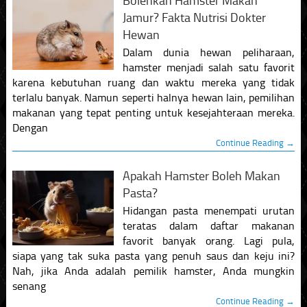
Bolehkah Hamster Makan
Jamur? Fakta Nutrisi Dokter
Hewan
Dalam dunia hewan peliharaan,
hamster menjadi salah satu favorit
karena kebutuhan ruang dan waktu mereka yang tidak
terlalu banyak. Namun seperti halnya hewan lain, pemilihan
makanan yang tepat penting untuk kesejahteraan mereka.
Dengan
Continue Reading →
Apakah Hamster Boleh Makan
Pasta?
Hidangan pasta menempati urutan
teratas dalam daftar makanan
favorit banyak orang. Lagi pula,
siapa yang tak suka pasta yang penuh saus dan keju ini?
Nah, jika Anda adalah pemilik hamster, Anda mungkin
senang
Continue Reading →