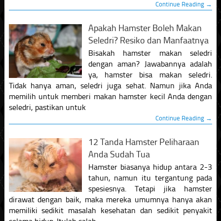
Continue Reading →
Apakah Hamster Boleh Makan
Seledri? Resiko dan Manfaatnya
Bisakah hamster makan seledri
dengan aman? Jawabannya adalah
ya, hamster bisa makan seledri.
Tidak hanya aman, seledri juga sehat. Namun jika Anda
memilih untuk memberi makan hamster kecil Anda dengan
seledri, pastikan untuk
Continue Reading →
12 Tanda Hamster Peliharaan
Anda Sudah Tua
Hamster biasanya hidup antara 2-3
tahun, namun itu tergantung pada
spesiesnya. Tetapi jika hamster
dirawat dengan baik, maka mereka umumnya hanya akan
memiliki sedikit masalah kesehatan dan sedikit penyakit