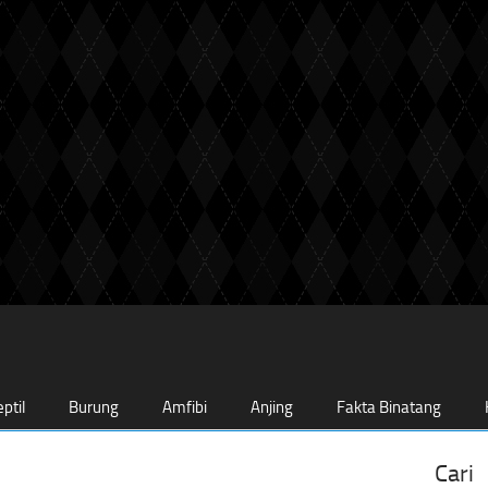
ptil
Burung
Amfibi
Anjing
Fakta Binatang
Cari