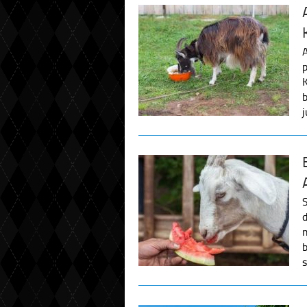
p
j
s