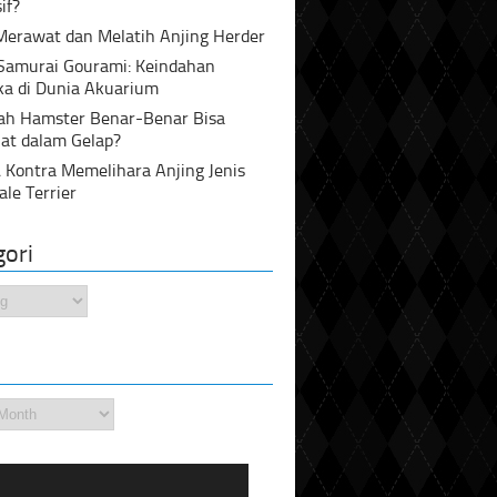
if?
Merawat dan Melatih Anjing Herder
 Samurai Gourami: Keindahan
ka di Dunia Akuarium
ah Hamster Benar-Benar Bisa
at dalam Gelap?
 Kontra Memelihara Anjing Jenis
ale Terrier
gori
i