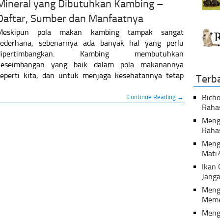
Mineral yang Dibutuhkan Kambing –
Daftar, Sumber dan Manfaatnya
Meskipun pola makan kambing tampak sangat
sederhana, sebenarnya ada banyak hal yang perlu
dipertimbangkan. Kambing membutuhkan
keseimbangan yang baik dalam pola makanannya
seperti kita, dan untuk menjaga kesehatannya tetap
Terb
Bicho
Continue Reading →
Raha
Menga
Raha
Meng
Mati
Ikan
Janga
Meng
Meme
Meng