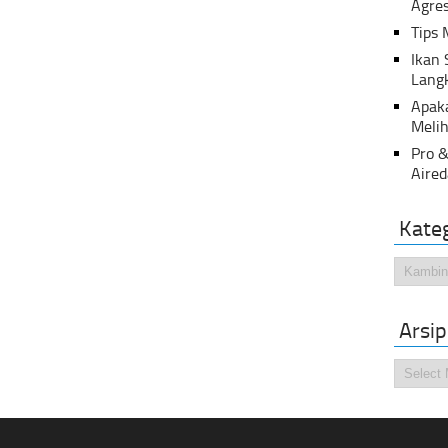
Agres
Tips 
Ikan
Lang
Apak
Melih
Pro &
Aired
Kate
Kategor
Arsip
Arsip