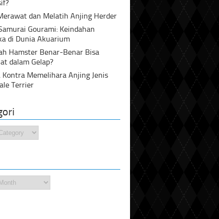
if?
Merawat dan Melatih Anjing Herder
 Samurai Gourami: Keindahan
ka di Dunia Akuarium
ah Hamster Benar-Benar Bisa
at dalam Gelap?
 Kontra Memelihara Anjing Jenis
ale Terrier
gori
i