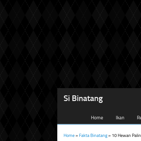
Si Binatang
Home
Ikan
Re
Home
»
Fakta Binatang
»
10 Hewan Palin