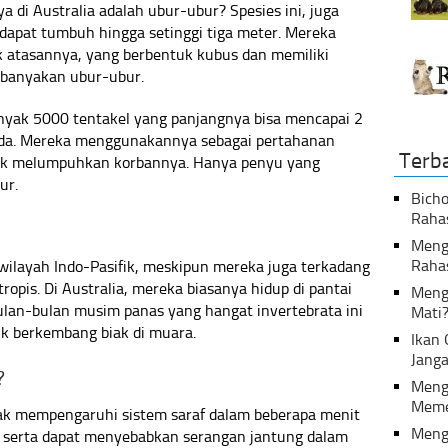
 di Australia adalah ubur-ubur? Spesies ini, juga
 dapat tumbuh hingga setinggi tiga meter. Mereka
k atasannya, yang berbentuk kubus dan memiliki
ebanyakan ubur-ubur.
anyak 5000 tentakel yang panjangnya bisa mencapai 2
rada. Mereka menggunakannya sebagai pertahanan
Terb
tuk melumpuhkan korbannya. Hanya penyu yang
ur.
Bicho
Raha
Menga
Raha
 wilayah Indo-Pasifik, meskipun mereka juga terkadang
ropis. Di Australia, mereka biasanya hidup di pantai
Meng
ulan-bulan musim panas yang hangat invertebrata ini
Mati
uk berkembang biak di muara.
Ikan
Janga
?
Meng
Meme
ak mempengaruhi sistem saraf dalam beberapa menit
Meng
serta dapat menyebabkan serangan jantung dalam