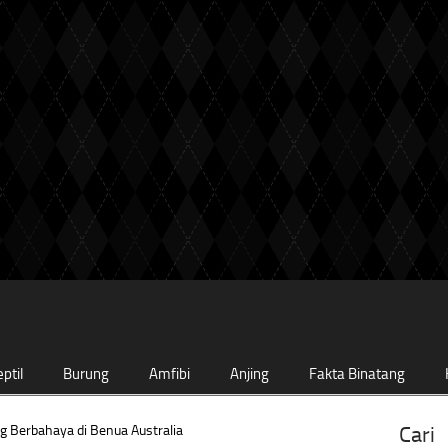
ptil
Burung
Amfibi
Anjing
Fakta Binatang
g Berbahaya di Benua Australia
Cari