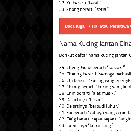
32. Yu berarti “lezat.”
33. Zhong berarti “setia.”
Baca Juga:
7 Hal atau Peristiwa
Nama Kucing Jantan Cin
Berikut daftar nama kucing jantan C
34. Cheng-Gong berarti “sukses.”
35. Cheung berarti “semoga berhasil
36. Chi berarti “kucing yang energik
37. Chiang berarti “kucing yang kuat
38. Chin berarti “alat musik.”
39. Da artinya “besar.”
40. De artinya “berbudi luhur.”
41. Fai berarti “cahaya yang cemerl
42. Féñg berarti cepat seperti “angin
43. Fu artinya “beruntung.”