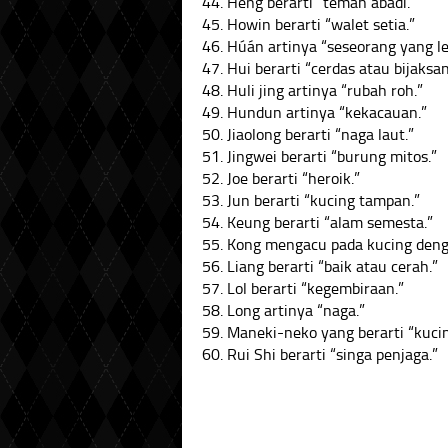
44. Héñg berarti “teman abadi.”
45. Howin berarti “walet setia.”
46. Húán artinya “seseorang yang le
47. Hui berarti “cerdas atau bijaksan
48. Huli jing artinya “rubah roh.”
49. Hundun artinya “kekacauan.”
50. Jiaolong berarti “naga laut.”
51. Jingwei berarti “burung mitos.”
52. Joe berarti “heroik.”
53. Jun berarti “kucing tampan.”
54. Keung berarti “alam semesta.”
55. Kong mengacu pada kucing deng
56. Liang berarti “baik atau cerah.”
57. Lol berarti “kegembiraan.”
58. Long artinya “naga.”
59. Maneki-neko yang berarti “kuci
60. Rui Shi berarti “singa penjaga.”