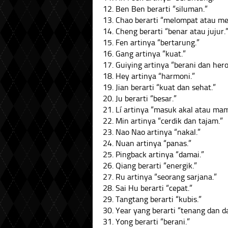
12. Ben Ben berarti “siluman.”
13. Chao berarti “melompat atau me
14. Cheng berarti “benar atau jujur.
15. Fen artinya “bertarung.”
16. Gang artinya “kuat.”
17. Guiying artinya “berani dan hero
18. Hey artinya “harmoni.”
19. Jian berarti “kuat dan sehat.”
20. Ju berarti “besar.”
21. Lí artinya “masuk akal atau ma
22. Min artinya “cerdik dan tajam.”
23. Nao Nao artinya “nakal.”
24. Nuan artinya “panas.”
25. Pingback artinya “damai.”
26. Qiang berarti “energik.”
27. Ru artinya “seorang sarjana.”
28. Sai Hu berarti “cepat.”
29. Tangtang berarti “kubis.”
30. Year yang berarti “tenang dan d
31. Yong berarti “berani.”