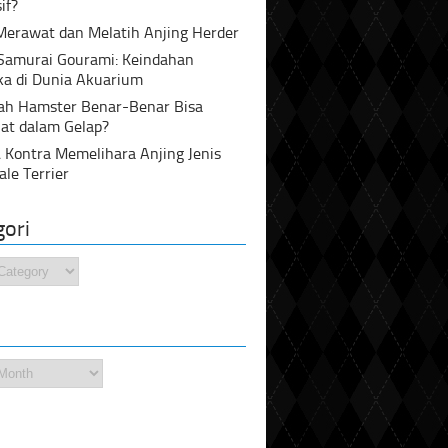
if?
Merawat dan Melatih Anjing Herder
 Samurai Gourami: Keindahan
ka di Dunia Akuarium
ah Hamster Benar-Benar Bisa
at dalam Gelap?
 Kontra Memelihara Anjing Jenis
ale Terrier
gori
i