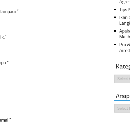
Agres
Tips 
lampaui.”
Ikan
”
Lang
Apak
Melih
ik.”
Pro &
Aired
mpu.”
Kate
Kategor
Arsip
Arsip
amai.”