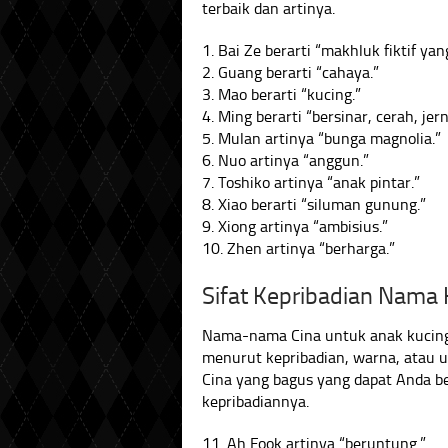
terbaik dan artinya.
1. Bai Ze berarti “makhluk fiktif y
2. Guang berarti “cahaya.”
3. Mao berarti “kucing.”
4. Ming berarti “bersinar, cerah, jern
5. Mulan artinya “bunga magnolia.”
6. Nuo artinya “anggun.”
7. Toshiko artinya “anak pintar.”
8. Xiao berarti “siluman gunung.”
9. Xiong artinya “ambisius.”
10. Zhen artinya “berharga.”
Sifat Kepribadian Nama 
Nama-nama Cina untuk anak kucing 
menurut kepribadian, warna, atau u
Cina yang bagus yang dapat Anda b
kepribadiannya.
11. Ah Fook artinya “beruntung.”