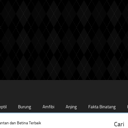
ptil
Burung
Amfibi
Anjing
Fakta Binatang
ntan dan Betina Terbaik
Cari