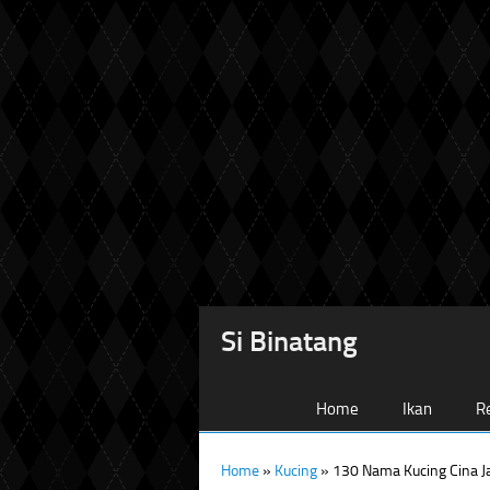
Si Binatang
Home
Ikan
Re
Home
»
Kucing
»
130 Nama Kucing Cina Ja