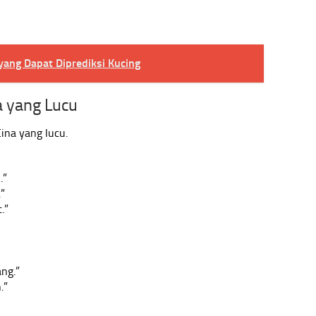
 yang Dapat Diprediksi Kucing
a yang Lucu
ina yang lucu.
.”
.”
.”
ang.”
.”