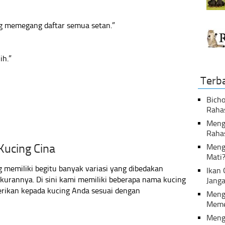
ang memegang daftar semua setan.”
ih.”
Terb
Bicho
Raha
Menga
Raha
Kucing Cina
Meng
Mati
memiliki begitu banyak variasi yang dibedakan
Ikan
kurannya. Di sini kami memiliki beberapa nama kucing
Janga
erikan kepada kucing Anda sesuai dengan
Meng
Meme
Meng