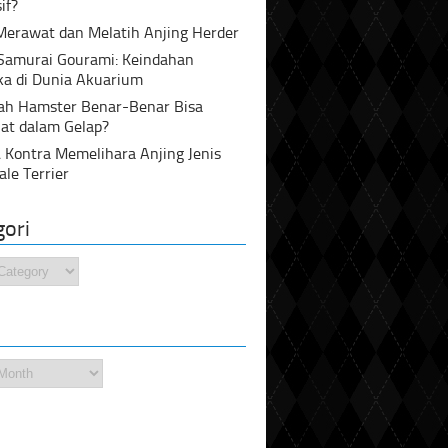
if?
Merawat dan Melatih Anjing Herder
 Samurai Gourami: Keindahan
ka di Dunia Akuarium
ah Hamster Benar-Benar Bisa
at dalam Gelap?
 Kontra Memelihara Anjing Jenis
ale Terrier
gori
i