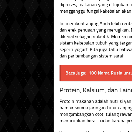
diproses, makanan yang ditujukan 
mengganggu fungsi kekebalan akan
Ini membuat anjing Anda lebih renta
dan efek penuaan yang merugikan. 
dikenal sebagai probiotik. Mereka
sistem kekebalan tubuh yang terga
seperti yogurt. Kita juga tahu bahw
dan perkembangan sistem saraf.
Baca Juga:
100 Nama Rusia untuk
Protein, Kalsium, dan Lai
Protein makanan adalah nutrisi ya
hampir semua jaringan tubuh anjin
mengembangkan otot, tulang rawan,
menurunkan berat badan karena pr