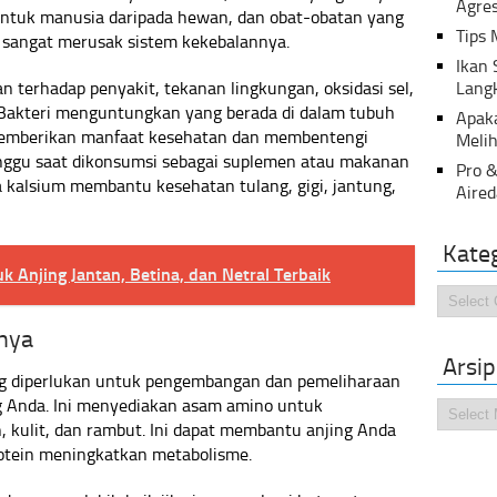
Agres
untuk manusia daripada hewan, dan obat-obatan yang
Tips 
 sangat merusak sistem kekebalannya.
Ikan
n terhadap penyakit, tekanan lingkungan, oksidasi sel,
Lang
Bakteri menguntungkan yang berada di dalam tubuh
Apak
 memberikan manfaat kesehatan dan membentengi
Melih
nggu saat dikonsumsi sebagai suplemen atau makanan
Pro &
a kalsium membantu kesehatan tulang, gigi, jantung,
Aired
Kate
 Anjing Jantan, Betina, dan Netral Terbaik
Kategor
nnya
Arsip
ng diperlukan untuk pengembangan dan pemeliharaan
g Anda. Ini menyediakan asam amino untuk
Arsip
 kulit, dan rambut. Ini dapat membantu anjing Anda
otein meningkatkan metabolisme.