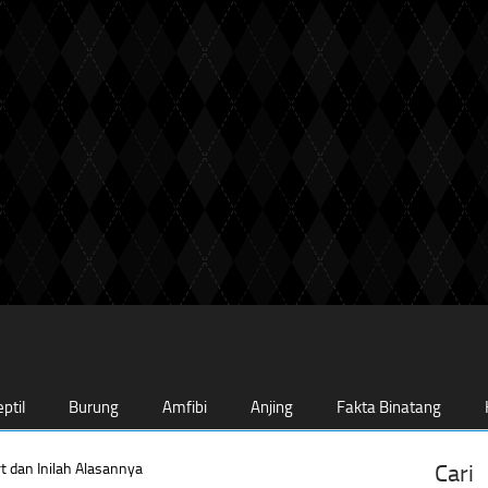
ptil
Burung
Amfibi
Anjing
Fakta Binatang
t dan Inilah Alasannya
Cari