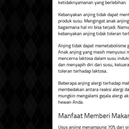
ketidaknyamanan yang berlebihan.
Kebanyakan anjing tidak dapat ment
produk susu. Mengingat anak anji
bagaimana hal ini bisa terjadi. Na
kebanyakan anjing tidak toleran ter
Anjing tidak dapat memetabolisme g
Anak anjing yang masih menyusui m
mencerna laktosa dalam susu indukn
dan menyapih diri dari susu, kelua
toleran terhadap laktosa.
Beberapa anjing alergi terhadap ma
membedakan antara reaksi alergi da
mungkin mengalami gejala alergi ak
hewan Anda.
Manfaat Memberi Makan
Usus anjing menampung 70% dari si