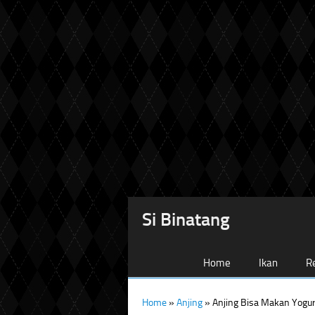
Si Binatang
Home
Ikan
Re
Home
»
Anjing
»
Anjing Bisa Makan Yogur