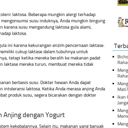
olerir laktosa. Beberapa mungkin alergi terhadap
ng mengonsumsi susu induknya, Anda mungkin bingung
mun karena susu mengandung laktosa gula alami,
hadap laktosa.
Terb
ula ini karena kekurangan enzim pencernaan laktase.
emiliki cukup laktase dalam tubuhnya untuk
Bicho
ya, tetapi ketika mereka beralih ke makanan padat
Raha
ran laktase mereka turun, membuat mereka tidak
Menga
Raha
kanan berbasis susu. Dokter hewan Anda dapat
Meng
n intoleransi laktosa. Ketika Anda merasa anjing Anda
Mati
ibat produk susu, segera bicarakan dengan dokter
Ikan
Janga
Meng
 Anjing dengan Yogurt
Meme
Meng
stem kekebalannya. Selain itu, makanan yang banyak