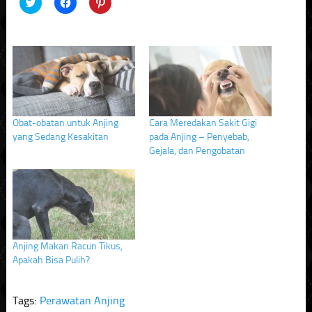
Click
Click
Click
to
to
to
share
share
share
on
on
on
Twitter
Facebook
Pinterest
(Opens
(Opens
(Opens
in
in
in
new
new
new
window)
window)
window)
Obat-obatan untuk Anjing
Cara Meredakan Sakit Gigi
yang Sedang Kesakitan
pada Anjing – Penyebab,
Gejala, dan Pengobatan
Anjing Makan Racun Tikus,
Apakah Bisa Pulih?
Tags:
Perawatan Anjing