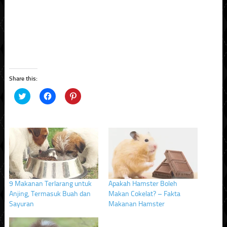
Share this:
Click
Click
Click
to
to
to
share
share
share
on
on
on
Twitter
Facebook
Pinterest
(Opens
(Opens
(Opens
in
in
in
new
new
new
window)
window)
window)
9 Makanan Terlarang untuk
Apakah Hamster Boleh
Anjing, Termasuk Buah dan
Makan Cokelat? – Fakta
Sayuran
Makanan Hamster