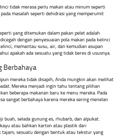
linci tidak merasa perlu makan atau minum seperti
pada masalah seperti dehidrasi yang memperumit
seperti yang ditemukan dalam pakan pelet adalah
t dicegah dengan penyesuaian pola makan pada kelinci
kelinci, memantau susu, air, dan kemudian asupan
ui apakah ada sesuatu yang tidak beres di ususnya.
g Berbahaya
kipun mereka tidak disapih, Anda mungkin akan melihat
dat. Mereka menjadi ingin tahu tentang pilihan
kan beberapa makanan baru ke menu mereka. Pada
tu bisa sangat berbahaya karena mereka sering menelan
ji buah, selada gunung es, rhubarb, dan alpukat.
kayu atau bahkan karton atau plastik dari
 tajam, sesuatu dengan bentuk atau tekstur yang