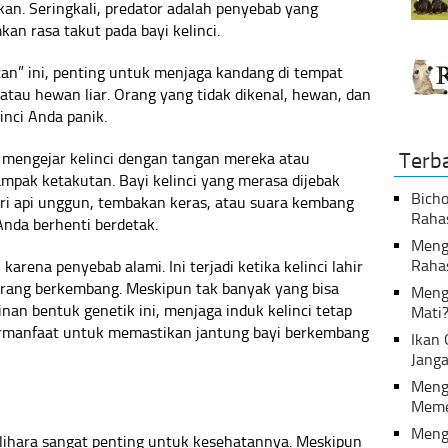
n. Seringkali, predator adalah penyebab yang
n rasa takut pada bayi kelinci.
an” ini, penting untuk menjaga kandang di tempat
 atau hewan liar. Orang yang tidak dikenal, hewan, dan
nci Anda panik.
Terb
 mengejar kelinci dengan tangan mereka atau
pak ketakutan. Bayi kelinci yang merasa dijebak
Bicho
dari api unggun, tembakan keras, atau suara kembang
Raha
Anda berhenti berdetak.
Menga
Raha
karena penyebab alami. Ini terjadi ketika kelinci lahir
rang berkembang. Meskipun tak banyak yang bisa
Meng
an bentuk genetik ini, menjaga induk kelinci tetap
Mati
bermanfaat untuk memastikan jantung bayi berkembang
Ikan
Janga
Meng
Meme
Meng
elihara sangat penting untuk kesehatannya. Meskipun