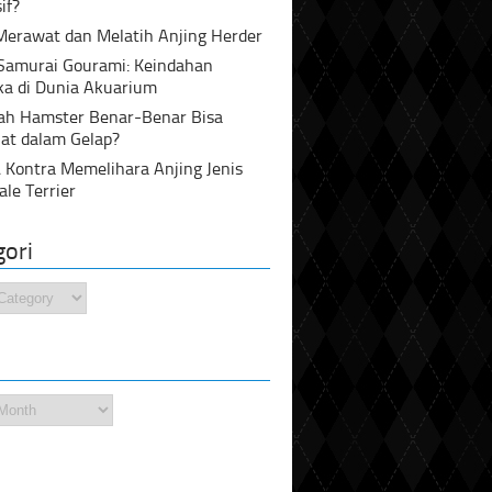
if?
Merawat dan Melatih Anjing Herder
 Samurai Gourami: Keindahan
ka di Dunia Akuarium
ah Hamster Benar-Benar Bisa
at dalam Gelap?
 Kontra Memelihara Anjing Jenis
ale Terrier
gori
i