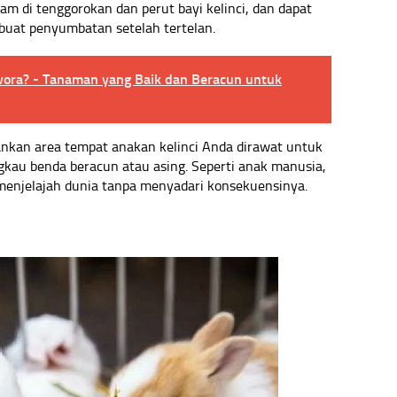
jam di tenggorokan dan perut bayi kelinci, dan dapat
uat penyumbatan setelah tertelan.
ivora? - Tanaman yang Baik dan Beracun untuk
ankan area tempat anakan kelinci Anda dirawat untuk
u benda beracun atau asing. Seperti anak manusia,
menjelajah dunia tanpa menyadari konsekuensinya.