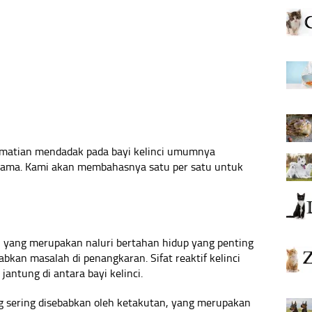
ematian mendadak pada bayi kelinci umumnya
utama. Kami akan membahasnya satu per satu untuk
, yang merupakan naluri bertahan hidup yang penting
babkan masalah di penangkaran. Sifat reaktif kelinci
jantung di antara bayi kelinci.
ng sering disebabkan oleh ketakutan, yang merupakan