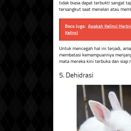
tidak biasa dapat terbukti sangat ta
tersangkut saat menelan atau memb
Baca Juga:
Apakah Kelinci Herb
Kelinci
Untuk mencegah hal ini terjadi, am
membatasi kemampuannya menjangka
mata mereka kini terbuka dan siap 
5. Dehidrasi