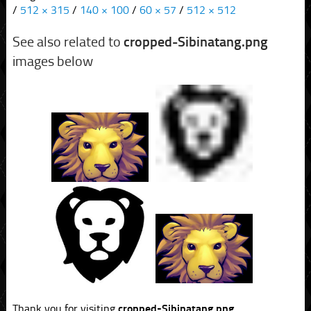
/
512 × 315
/
140 × 100
/
60 × 57
/
512 × 512
See also related to
cropped-Sibinatang.png
images below
Thank you for visiting
cropped-Sibinatang.png