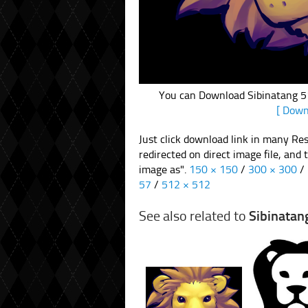
You can Download Sibinatang 512
[ Down
Just click download link in many Res
redirected on direct image file, and
image as".
150 × 150
/
300 × 300
/
57
/
512 × 512
See also related to
Sibinatan