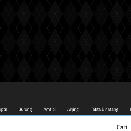
ptil
Burung
Amfibi
Anjing
Fakta Binatang
Cari