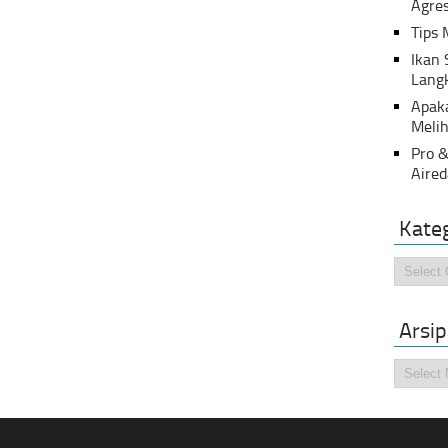
Agres
Tips 
Ikan
Lang
Apak
Melih
Pro &
Aired
Kate
Kategor
Arsip
Arsip