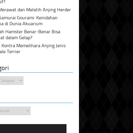
if?
Merawat dan Melatih Anjing Herder
 Samurai Gourami: Keindahan
ka di Dunia Akuarium
ah Hamster Benar-Benar Bisa
at dalam Gelap?
 Kontra Memelihara Anjing Jenis
ale Terrier
gori
i