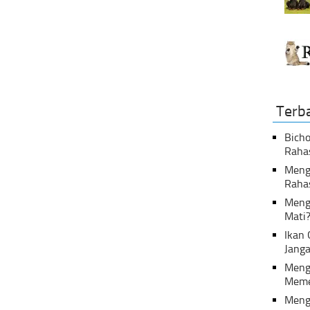
Terb
Bicho
Raha
Menga
Raha
Meng
Mati
Ikan
Janga
Meng
Meme
Meng