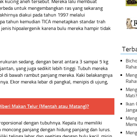
ak kucing aneh tersebut. Mereka lalu membuat
erbeda untuk mengembangkan ras yang sekarang
i akhirnya diakui pada tahun 1997 melalui
pa tahun kemudian TICA menetapkan standar trah
 jenis hipoalergenik karena bulu mereka hampir tidak
Terb
Bicho
rukuran sedang, dengan berat antara 3 sampai 5 kg
Raha
jantan, yang juga sedikit lebih tinggi. Tubuh mereka
ol di bawah rambut panjang mereka. Kaki belakangnya
Menga
Raha
nnya. Ekor mereka lebar di pangkal, menipis di ujung,
Meng
Mati
Ikan
Diberi Makan Telur (Mentah atau Matang)?
Janga
Meng
oporsional dengan tubuhnya. Kepala itu memiliki
Meme
n moncong panjang dengan hidung panjang dan lurus.
Meng
ki telinga lebar dan segitiga dengan bulu kecil, mirip