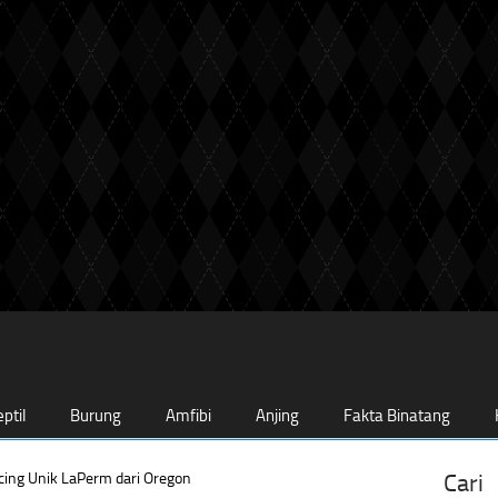
ptil
Burung
Amfibi
Anjing
Fakta Binatang
cing Unik LaPerm dari Oregon
Cari