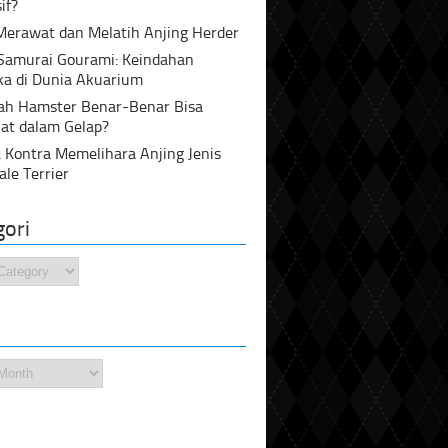
if?
Merawat dan Melatih Anjing Herder
 Samurai Gourami: Keindahan
ka di Dunia Akuarium
ah Hamster Benar-Benar Bisa
at dalam Gelap?
 Kontra Memelihara Anjing Jenis
ale Terrier
gori
i