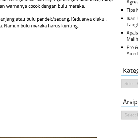
Agres
dan warnanya cocok dengan bulu mereka.
Tips 
Ikan
 panjang atau bulu pendek/sedang. Keduanya diakui,
Lang
ya. Namun bulu mereka harus keriting.
Apak
Melih
Pro &
Aired
Kate
Kategor
Arsip
Arsip