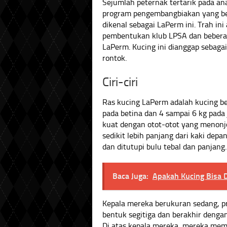
Sejumlah peternak tertarik pada an
program pengembangbiakan yang b
dikenal sebagai LaPerm ini. Trah in
pembentukan klub LPSA dan bebera
LaPerm. Kucing ini dianggap sebagai
rontok.
Ciri-ciri
Ras kucing LaPerm adalah kucing be
pada betina dan 4 sampai 6 kg pada 
kuat dengan otot-otot yang menonj
sedikit lebih panjang dari kaki depa
dan ditutupi bulu tebal dan panjang.
Baca Juga:
Apakah Kucing Bisa 
Kepala mereka berukuran sedang, pr
bentuk segitiga dan berakhir denga
Di atas kepala mereka, mereka memili