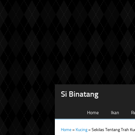
Si Binatang
Home
Ikan
Re
Home
»
Kucing
»
Sekilas Tentang Trah Ku