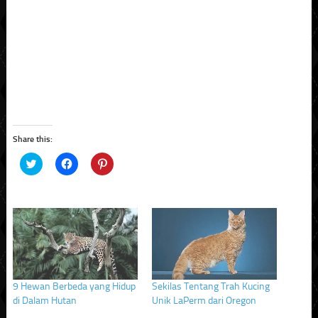
Share this:
Click
Click
Click
to
to
to
share
share
share
on
on
on
Twitter
Facebook
Pinterest
(Opens
(Opens
(Opens
in
in
in
new
new
new
window)
window)
window)
9 Hewan Berbeda yang Hidup
Sekilas Tentang Trah Kucing
di Dalam Hutan
Unik LaPerm dari Oregon