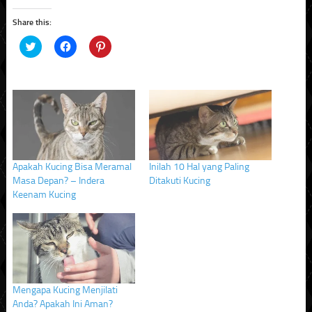
Share this:
Click
Click
Click
to
to
to
share
share
share
on
on
on
Twitter
Facebook
Pinterest
(Opens
(Opens
(Opens
in
in
in
new
new
new
window)
window)
window)
Apakah Kucing Bisa Meramal
Inilah 10 Hal yang Paling
Masa Depan? – Indera
Ditakuti Kucing
Keenam Kucing
Mengapa Kucing Menjilati
Anda? Apakah Ini Aman?