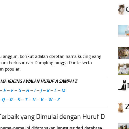
au anggun, berikut adalah deretan nama kucing yang
ini berkisar dari Dumpling hingga Dante serta
n populer.
MA KUCING AWALAN HURUF A SAMPAI Z
–
E
–
F
–
G
–
H
–
I
–
J
–
K
–
L
–
M
–
Q
–
R
–
S
–
T
–
U
–
V
–
W
–
Z
Terbaik yang Dimulai dengan Huruf D
, nama-nama ini didatangkan langsung dari database