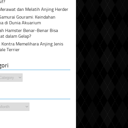
if?
Merawat dan Melatih Anjing Herder
 Samurai Gourami: Keindahan
ka di Dunia Akuarium
ah Hamster Benar-Benar Bisa
at dalam Gelap?
 Kontra Memelihara Anjing Jenis
ale Terrier
gori
i