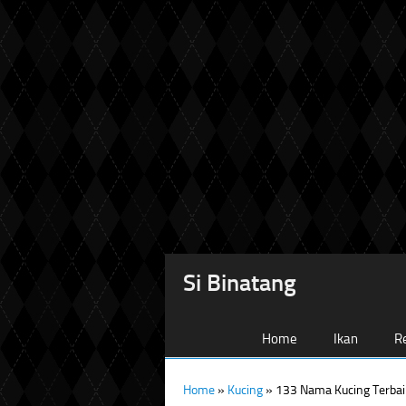
Si Binatang
Home
Ikan
Re
Home
»
Kucing
»
133 Nama Kucing Terbai