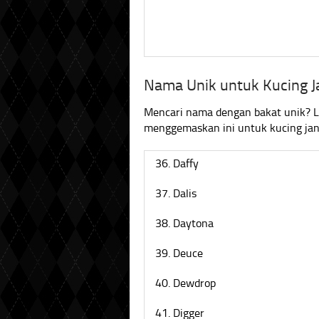
Nama Unik untuk Kucing J
Mencari nama dengan bakat unik? 
menggemaskan ini untuk kucing jan
36. Daffy
37. Dalis
38. Daytona
39. Deuce
40. Dewdrop
41. Digger