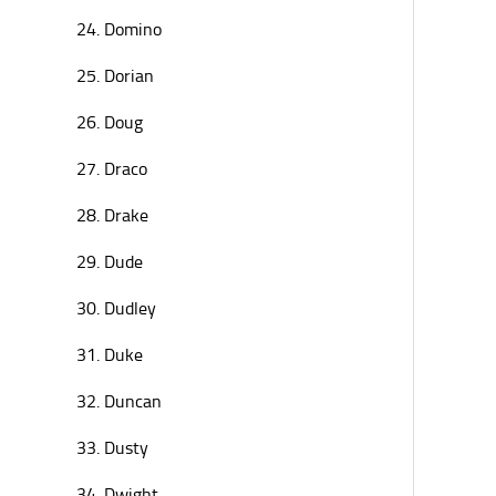
24. Domino
25. Dorian
26. Doug
27. Draco
28. Drake
29. Dude
30. Dudley
31. Duke
32. Duncan
33. Dusty
34. Dwight