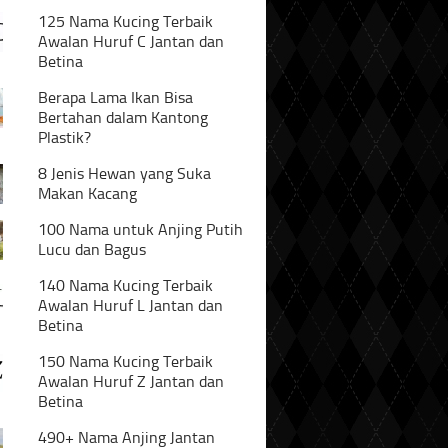
125 Nama Kucing Terbaik
Awalan Huruf C Jantan dan
Betina
Berapa Lama Ikan Bisa
Bertahan dalam Kantong
Plastik?
8 Jenis Hewan yang Suka
Makan Kacang
100 Nama untuk Anjing Putih
Lucu dan Bagus
140 Nama Kucing Terbaik
Awalan Huruf L Jantan dan
Betina
150 Nama Kucing Terbaik
Awalan Huruf Z Jantan dan
Betina
490+ Nama Anjing Jantan