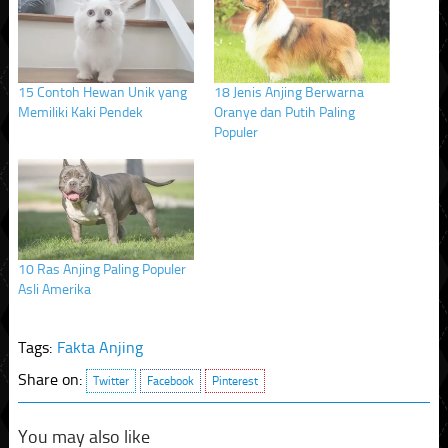
new
new
new
window)
window)
window)
15 Contoh Hewan Unik yang
18 Jenis Anjing Berwarna
Memiliki Kaki Pendek
Oranye dan Putih Paling
Populer
10 Ras Anjing Paling Populer
Asli Amerika
Tags:
Fakta Anjing
Share on:
Twitter
Facebook
Pinterest
You may also like