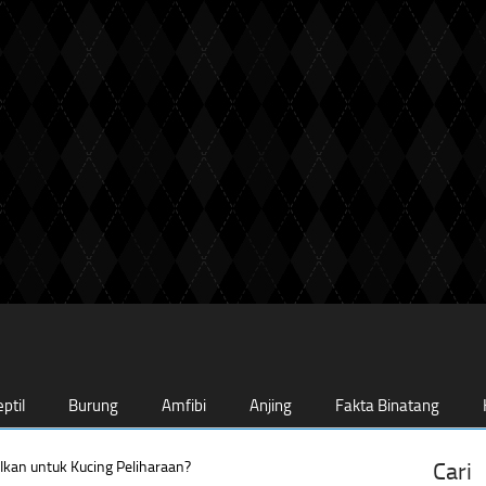
ptil
Burung
Amfibi
Anjing
Fakta Binatang
kan untuk Kucing Peliharaan?
Cari