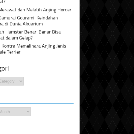
if?
Merawat dan Melatih Anjing Herder
 Samurai Gourami: Keindahan
ka di Dunia Akuarium
ah Hamster Benar-Benar Bisa
at dalam Gelap?
 Kontra Memelihara Anjing Jenis
ale Terrier
gori
i