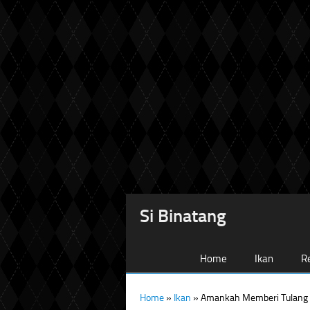
Si Binatang
Home
Ikan
Re
Home
»
Ikan
»
Amankah Memberi Tulang I