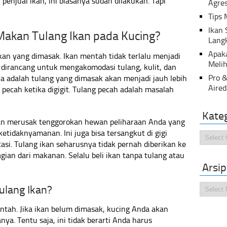
penjual ikan, ini biasanya sudah dilakukan. Tapi
Agres
Tips 
Ikan
akan Tulang Ikan pada Kucing?
Lang
Apak
kan yang dimasak. Ikan mentah tidak terlalu menjadi
Melih
 dirancang untuk mengakomodasi tulang, kulit, dan
Pro &
 adalah tulang yang dimasak akan menjadi jauh lebih
Aired
n pecah ketika digigit. Tulang pecah adalah masalah
Kate
an merusak tenggorokan hewan peliharaan Anda yang
etidaknyamanan. Ini juga bisa tersangkut di gigi
Kategor
asi. Tulang ikan seharusnya tidak pernah diberikan ke
agian dari makanan. Selalu beli ikan tanpa tulang atau
Arsip
Arsip
ulang Ikan?
ntah. Jika ikan belum dimasak, kucing Anda akan
a. Tentu saja, ini tidak berarti Anda harus