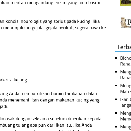
uga, ikan mentah mengandung enzim yang membasmi
kondisi neurologis yang serius pada kucing. Jika
 menunjukkan gejala-gejala berikut, segera bawa ke
Terb
Bicho
Raha
i
Menga
Raha
derita kejang
Meng
Mati
ucing Anda membutuhkan tiamin tambahan dalam
Ikan
Anda menemani ikan dengan makanan kucing yang
Janga
adi.
Meng
u dimasak dengan seksama sebelum diberikan kepada
Meme
uang tulang apa pun dari ikan itu. Jika Anda
Meng