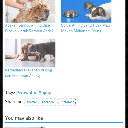
new
new
new
window)
window)
window)
Apakah Sampo Anjing Bisa
Solusi Anjing yang Tidak Mau
Dipakai untuk Rambut Anda?
Makan Makanan Kering
Perbedaan Makanan Kucing
dan Makanan Anjing
Tags:
Perawatan Anjing
Share on:
Twitter
Facebook
Pinterest
You may also like