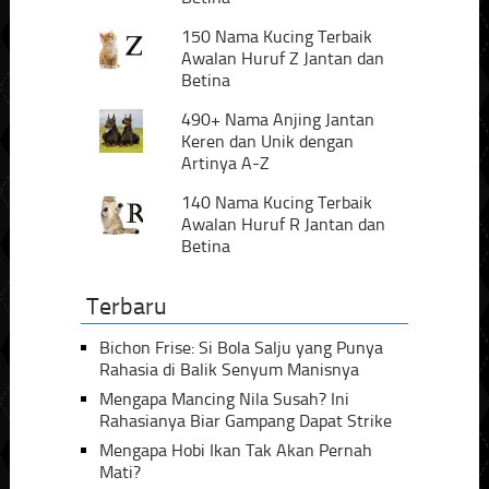
150 Nama Kucing Terbaik
Awalan Huruf Z Jantan dan
Betina
490+ Nama Anjing Jantan
Keren dan Unik dengan
Artinya A-Z
140 Nama Kucing Terbaik
Awalan Huruf R Jantan dan
Betina
Terbaru
Bichon Frise: Si Bola Salju yang Punya
Rahasia di Balik Senyum Manisnya
Mengapa Mancing Nila Susah? Ini
Rahasianya Biar Gampang Dapat Strike
Mengapa Hobi Ikan Tak Akan Pernah
Mati?