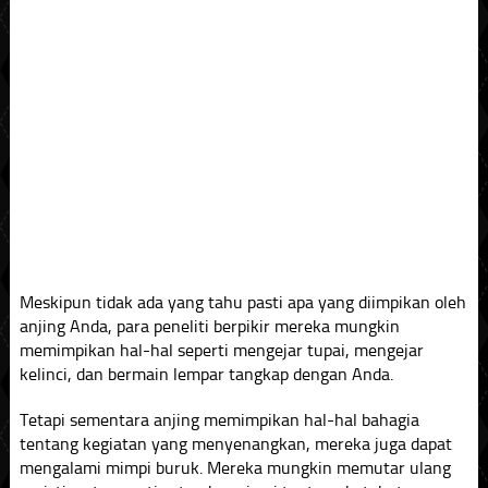
Meskipun tidak ada yang tahu pasti apa yang diimpikan oleh
anjing Anda, para peneliti berpikir mereka mungkin
memimpikan hal-hal seperti mengejar tupai, mengejar
kelinci, dan bermain lempar tangkap dengan Anda.
Tetapi sementara anjing memimpikan hal-hal bahagia
tentang kegiatan yang menyenangkan, mereka juga dapat
mengalami mimpi buruk. Mereka mungkin memutar ulang