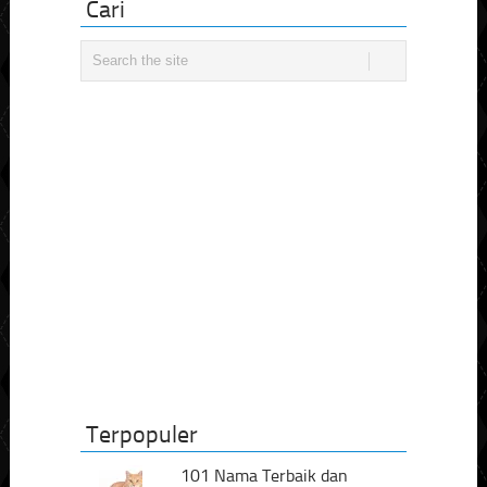
Cari
Terpopuler
101 Nama Terbaik dan