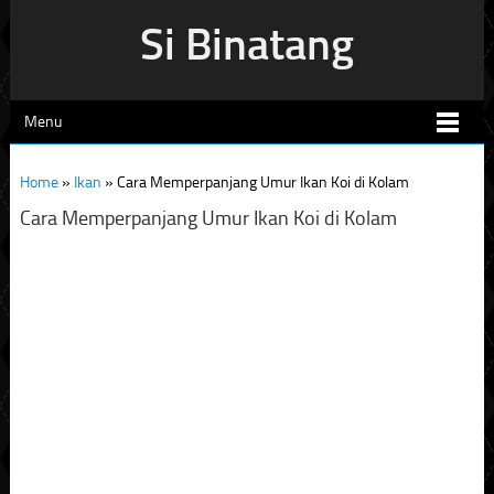
Si Binatang
Menu
Home
»
Ikan
»
Cara Memperpanjang Umur Ikan Koi di Kolam
Cara Memperpanjang Umur Ikan Koi di Kolam