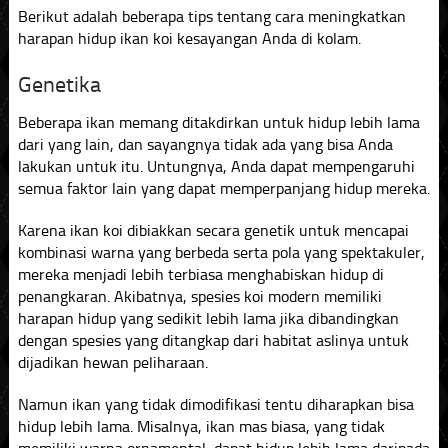
Berikut adalah beberapa tips tentang cara meningkatkan
harapan hidup ikan koi kesayangan Anda di kolam.
Genetika
Beberapa ikan memang ditakdirkan untuk hidup lebih lama
dari yang lain, dan sayangnya tidak ada yang bisa Anda
lakukan untuk itu. Untungnya, Anda dapat mempengaruhi
semua faktor lain yang dapat memperpanjang hidup mereka.
Karena ikan koi dibiakkan secara genetik untuk mencapai
kombinasi warna yang berbeda serta pola yang spektakuler,
mereka menjadi lebih terbiasa menghabiskan hidup di
penangkaran. Akibatnya, spesies koi modern memiliki
harapan hidup yang sedikit lebih lama jika dibandingkan
dengan spesies yang ditangkap dari habitat aslinya untuk
dijadikan hewan peliharaan.
Namun ikan yang tidak dimodifikasi tentu diharapkan bisa
hidup lebih lama. Misalnya, ikan mas biasa, yang tidak