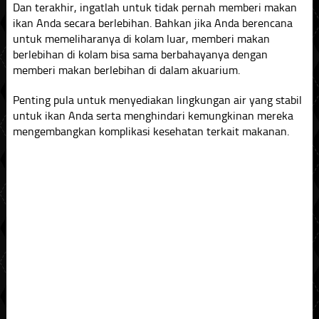
Dan terakhir, ingatlah untuk tidak pernah memberi makan
ikan Anda secara berlebihan. Bahkan jika Anda berencana
untuk memeliharanya di kolam luar, memberi makan
berlebihan di kolam bisa sama berbahayanya dengan
memberi makan berlebihan di dalam akuarium.
Penting pula untuk menyediakan lingkungan air yang stabil
untuk ikan Anda serta menghindari kemungkinan mereka
mengembangkan komplikasi kesehatan terkait makanan.