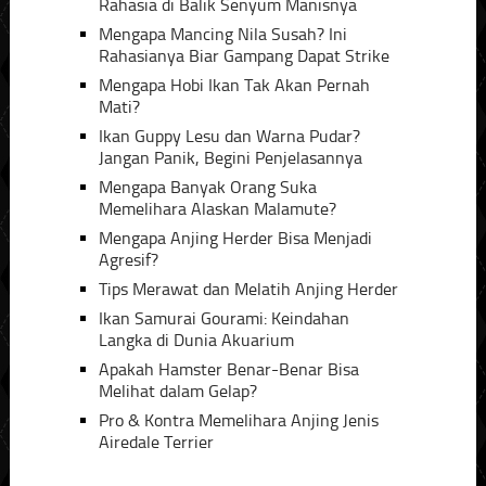
Rahasia di Balik Senyum Manisnya
Mengapa Mancing Nila Susah? Ini
Rahasianya Biar Gampang Dapat Strike
Mengapa Hobi Ikan Tak Akan Pernah
Mati?
Ikan Guppy Lesu dan Warna Pudar?
Jangan Panik, Begini Penjelasannya
Mengapa Banyak Orang Suka
Memelihara Alaskan Malamute?
Mengapa Anjing Herder Bisa Menjadi
Agresif?
Tips Merawat dan Melatih Anjing Herder
Ikan Samurai Gourami: Keindahan
Langka di Dunia Akuarium
Apakah Hamster Benar-Benar Bisa
Melihat dalam Gelap?
Pro & Kontra Memelihara Anjing Jenis
Airedale Terrier