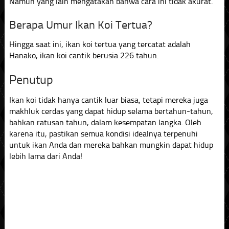
Namun yang lain mengatakan bahwa cara ini tidak akurat.
Berapa Umur Ikan Koi Tertua?
Hingga saat ini, ikan koi tertua yang tercatat adalah
Hanako, ikan koi cantik berusia 226 tahun.
Penutup
Ikan koi tidak hanya cantik luar biasa, tetapi mereka juga
makhluk cerdas yang dapat hidup selama bertahun-tahun,
bahkan ratusan tahun, dalam kesempatan langka. Oleh
karena itu, pastikan semua kondisi idealnya terpenuhi
untuk ikan Anda dan mereka bahkan mungkin dapat hidup
lebih lama dari Anda!