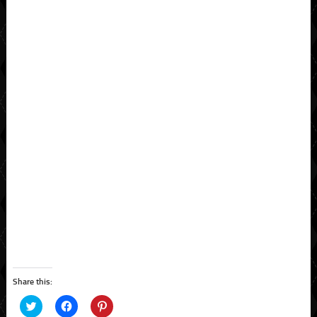
Share this:
Click
Click
Click
to
to
to