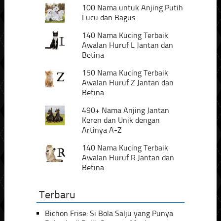
100 Nama untuk Anjing Putih
Lucu dan Bagus
140 Nama Kucing Terbaik
Awalan Huruf L Jantan dan
Betina
150 Nama Kucing Terbaik
Awalan Huruf Z Jantan dan
Betina
490+ Nama Anjing Jantan
Keren dan Unik dengan
Artinya A-Z
140 Nama Kucing Terbaik
Awalan Huruf R Jantan dan
Betina
Terbaru
Bichon Frise: Si Bola Salju yang Punya