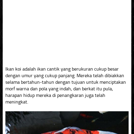
Ikan koi adalah ikan cantik yang berukuran cukup besar
dengan umur yang cukup panjang. Mereka telah dibiakkan
selama bertahun-tahun dengan tujuan untuk menciptakan
morf warna dan pola yang indah, dan berkat itu pula,
harapan hidup mereka di penangkaran juga telah
meningkat.