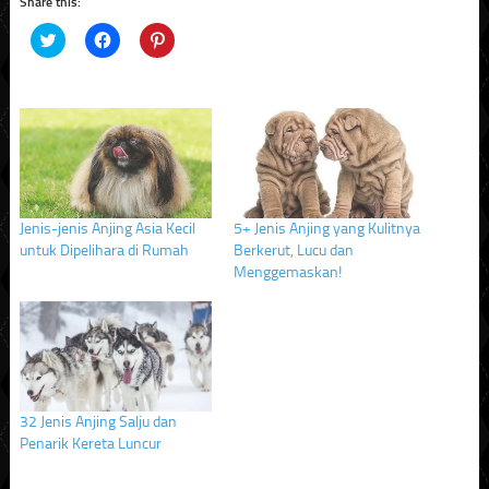
Share this:
Click
Click
Click
to
to
to
share
share
share
on
on
on
Twitter
Facebook
Pinterest
(Opens
(Opens
(Opens
in
in
in
new
new
new
window)
window)
window)
Jenis-jenis Anjing Asia Kecil
5+ Jenis Anjing yang Kulitnya
untuk Dipelihara di Rumah
Berkerut, Lucu dan
Menggemaskan!
32 Jenis Anjing Salju dan
Penarik Kereta Luncur