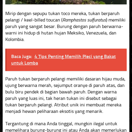
Mirip dengan sepupu tukan toco mereka, tukan berparuh
pelangi / keel-billed toucan (
Ramphastos sulfuratus
) memiliki
paruh yang sangat besar. Burung dengan paruh berwarna-
warni ini hidup di hutan hujan Meksiko, Venezuela, dan
Kolombia.
Baca Juga:
4 Tips Penting Memilih Pleci yang Bakat
untuk Lomba
Paruh tukan berparuh pelangi memiliki dasaran hijau muda,
ujung berwarna merah, sejumput oranye di paruh atas, dan
bulu biru pendek di bagian bawah paruh. Dengan warna
paruh yang luas ini, tak heran tukan ini disebut sebagai
tukan berparuh pelangi. Atribut unik ini membuat mereka
menjadi hewan peliharaan eksotis yang menarik.
Tergantung di mana Anda tinggal, mungkin ilegal untuk
memelihara burung-burung ini atau Anda akan memerlukan