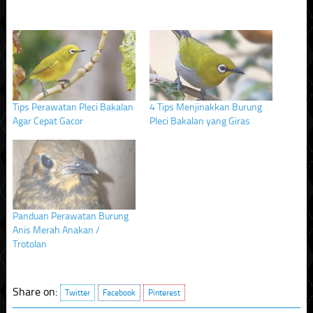
share
share
share
on
on
on
Twitter
Facebook
Pinterest
(Opens
(Opens
(Opens
in
in
in
new
new
new
window)
window)
window)
Tips Perawatan Pleci Bakalan
4 Tips Menjinakkan Burung
Agar Cepat Gacor
Pleci Bakalan yang Giras
Panduan Perawatan Burung
Anis Merah Anakan /
Trotolan
Share on:
Twitter
Facebook
Pinterest