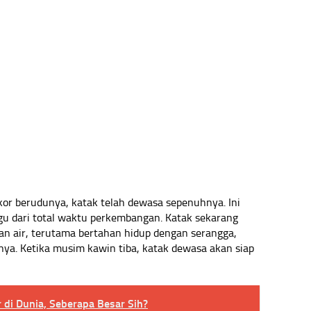
kor berudunya, katak telah dewasa sepenuhnya. Ini
gu dari total waktu perkembangan. Katak sekarang
dan air, terutama bertahan hidup dengan serangga,
nya. Ketika musim kawin tiba, katak dewasa akan siap
r di Dunia, Seberapa Besar Sih?