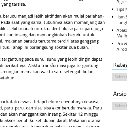
Agres
yang tersisa.
Tips 
, berudu menjadi lebih aktif dan akan mulai perlahan-
Ikan
 Pada saat yang sama, tubuhnya akan memanjang dan
Lang
dikit lebih mudah untuk diidentifikasi; paru-paru juga
Apak
antikan insang dan memungkinkan berudu untuk
Melih
ini, makanan berudu terutama terdiri atas ganggang
Pro &
tus. Tahap ini berlangsung sekitar dua bulan.
Aired
tergantung pada suhu; suhu yang lebih dingin dapat
Kate
h berikutnya. Waktu transformasi juga tergantung
ies mungkin memakan waktu satu setengah bulan,
Kategor
 setahun!
Arsip
upai katak dewasa tetapi belum sepenuhnya dewasa;
Arsip
, paru-paru, dan sisa-sisa ekor berudu mereka. Paru-
dan akan menggantikan insang. Sekitar 12 minggu
iki akses penuh ke kehidupan darat. Makanan utama
etapi mereka masih memakan beberapa jenis tanaman.