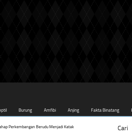
ptil
Burung
Amfibi
Anjing
Fakta Binatang
ahap Perkembangan Berudu Menjadi Katak
Cari