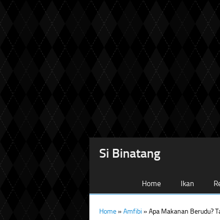
Si Binatang
Home
Ikan
Re
Home
»
Amfibi
»
Apa Makanan Berudu? T