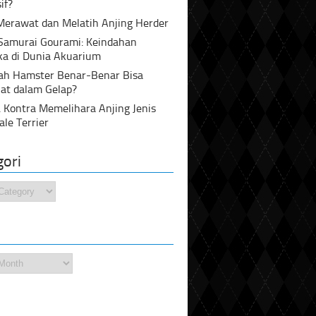
if?
Merawat dan Melatih Anjing Herder
 Samurai Gourami: Keindahan
ka di Dunia Akuarium
ah Hamster Benar-Benar Bisa
at dalam Gelap?
 Kontra Memelihara Anjing Jenis
ale Terrier
gori
i