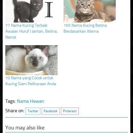
new
new
new
window)
window)
window)
77 Nama Kucing Terbaik
165 Nama Kucing Betina
Awalan Huruf I Jantan, Betina,
Berdasarkan Warna
Netral
10 Nama yang Cocok untuk
Kucing Siam Peliharaan Anda
Tags:
Nama Hewan
Share on:
Twitter
Facebook
Pinterest
You may also like