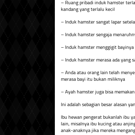
– Ruang pribadi induk hamster terla
kandang yang terlalu kecil
– Induk hamster sangat lapar setel
– Induk hamster sengaja menaruhn
– Induk hamster menggigit bayinya
– Induk hamster merasa ada yang s
– Anda atau orang lain telah men
merasa bayi itu bukan miliknya
– Ayah hamster juga bisa memaka
Ini adalah sebagian besar alasan ya
Ibu hewan pengerat bukanlah ibu ya
lain, misalnya ibu kucing atau a
anak-anaknya jika mereka mengangg