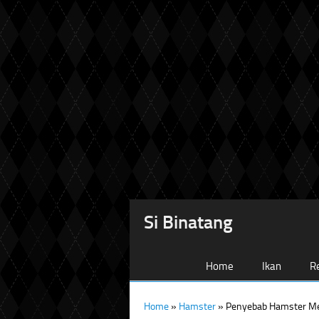
Si Binatang
Home
Ikan
Re
Home
»
Hamster
»
Penyebab Hamster M