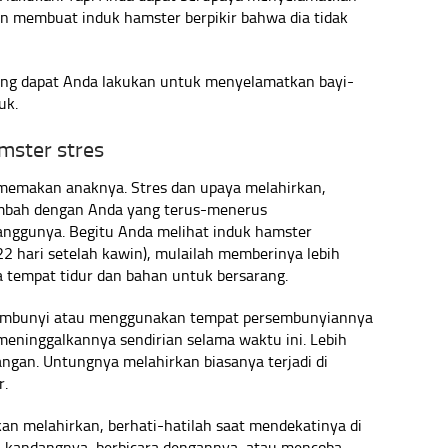
n membuat induk hamster berpikir bahwa dia tidak
ang dapat Anda lakukan untuk menyelamatkan bayi-
uk.
mster stres
 memakan anaknya. Stres dan upaya melahirkan,
mbah dengan Anda yang terus-menerus
nggunya. Begitu Anda melihat induk hamster
2 hari setelah kawin), mulailah memberinya lebih
 tempat tidur dan bahan untuk bersarang.
rsembunyi atau menggunakan tempat persembunyiannya
eninggalkannya sendirian selama waktu ini. Lebih
ngan. Untungnya melahirkan biasanya terjadi di
r.
kan melahirkan, berhati-hatilah saat mendekatinya di
u kandangnya, berbicara dengannya, atau mencoba