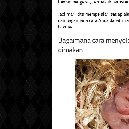
hewan pengerat, termasuk hamster, 
Jadi mari kita mempelajari setiap
dan bagaimana cara Anda dapat men
bayinya.
Bagaimana cara menyela
dimakan