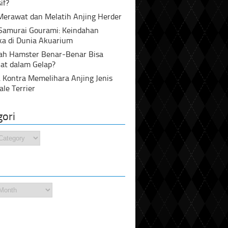
if?
Merawat dan Melatih Anjing Herder
 Samurai Gourami: Keindahan
ka di Dunia Akuarium
ah Hamster Benar-Benar Bisa
at dalam Gelap?
 Kontra Memelihara Anjing Jenis
ale Terrier
gori
i