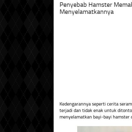
Penyebab Hamster Memak
Menyelamatkannya
Kedengarannya seperti cerita seram
terjadi dan tidak enak untuk ditont
menyelamatkan bayi-bayi hamster da