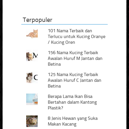
Terpopuler
101 Nama Terbaik dan
Terlucu untuk Kucing Oranye
/ Kucing Oren
156 Nama Kucing Terbaik
Awalan Huruf M Jantan dan
Betina
125 Nama Kucing Terbaik
Awalan Huruf C Jantan dan
Betina
Berapa Lama Ikan Bisa
Bertahan dalam Kantong
Plastik?
8 Jenis Hewan yang Suka
Makan Kacang