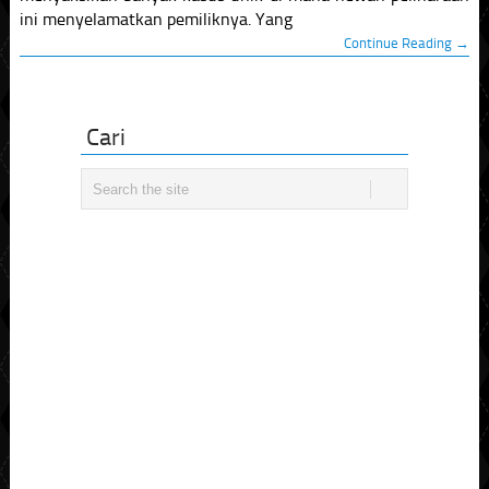
ini menyelamatkan pemiliknya. Yang
Continue Reading →
Cari