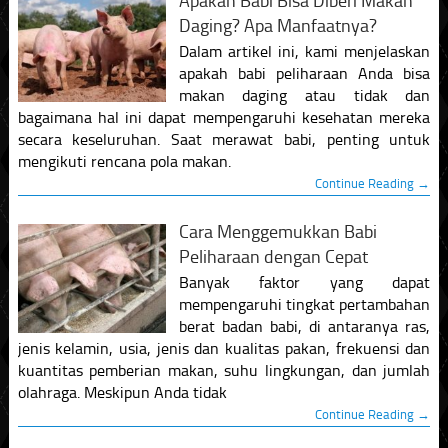
Apakah Babi Bisa Diberi Makan
Daging? Apa Manfaatnya?
Dalam artikel ini, kami menjelaskan
apakah babi peliharaan Anda bisa
makan daging atau tidak dan
bagaimana hal ini dapat mempengaruhi kesehatan mereka
secara keseluruhan. Saat merawat babi, penting untuk
mengikuti rencana pola makan.
Continue Reading →
Cara Menggemukkan Babi
Peliharaan dengan Cepat
Banyak faktor yang dapat
mempengaruhi tingkat pertambahan
berat badan babi, di antaranya ras,
jenis kelamin, usia, jenis dan kualitas pakan, frekuensi dan
kuantitas pemberian makan, suhu lingkungan, dan jumlah
olahraga. Meskipun Anda tidak
Continue Reading →