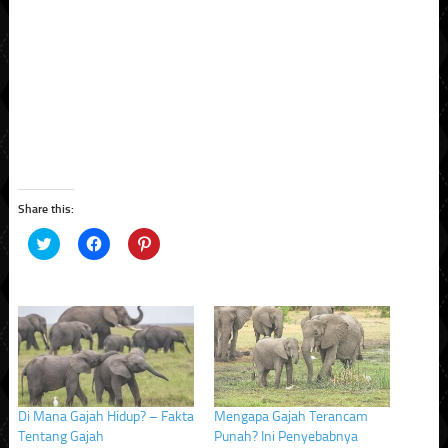
Share this:
Click
Click
Click
to
to
to
share
share
share
on
on
on
Twitter
Facebook
Pinterest
(Opens
(Opens
(Opens
in
in
in
new
new
new
window)
window)
window)
Di Mana Gajah Hidup? – Fakta
Mengapa Gajah Terancam
Tentang Gajah
Punah? Ini Penyebabnya