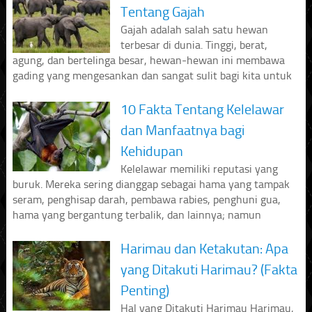
Tentang Gajah
Gajah adalah salah satu hewan
terbesar di dunia. Tinggi, berat,
agung, dan bertelinga besar, hewan-hewan ini membawa
gading yang mengesankan dan sangat sulit bagi kita untuk
10 Fakta Tentang Kelelawar
dan Manfaatnya bagi
Kehidupan
Kelelawar memiliki reputasi yang
buruk. Mereka sering dianggap sebagai hama yang tampak
seram, penghisap darah, pembawa rabies, penghuni gua,
hama yang bergantung terbalik, dan lainnya; namun
Harimau dan Ketakutan: Apa
yang Ditakuti Harimau? (Fakta
Penting)
Hal yang Ditakuti Harimau Harimau,