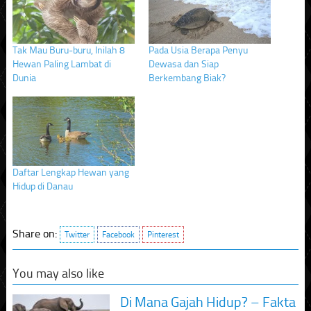
window)
window)
window)
Tak Mau Buru-buru, Inilah 8
Pada Usia Berapa Penyu
Hewan Paling Lambat di
Dewasa dan Siap
Dunia
Berkembang Biak?
Daftar Lengkap Hewan yang
Hidup di Danau
Share on:
Twitter
Facebook
Pinterest
You may also like
Di Mana Gajah Hidup? – Fakta