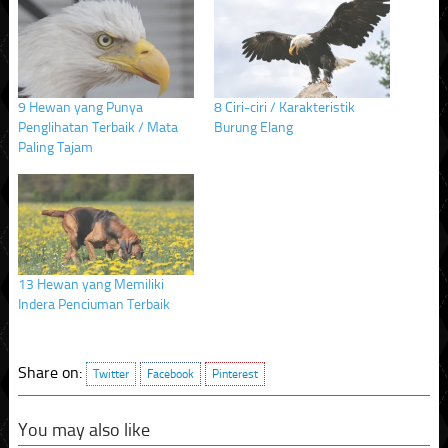
in
in
in
new
new
new
window)
window)
window)
9 Hewan yang Punya
8 Ciri-ciri / Karakteristik
Penglihatan Terbaik / Mata
Burung Elang
Paling Tajam
13 Hewan yang Memiliki
Indera Penciuman Terbaik
Share on:
Twitter
Facebook
Pinterest
You may also like