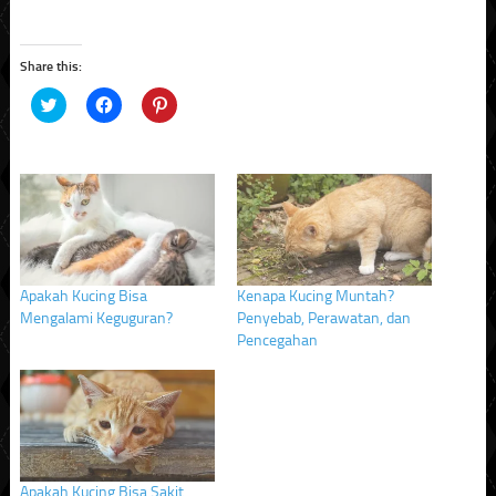
Share this:
Click
Click
Click
to
to
to
share
share
share
on
on
on
Twitter
Facebook
Pinterest
(Opens
(Opens
(Opens
in
in
in
new
new
new
window)
window)
window)
Apakah Kucing Bisa
Kenapa Kucing Muntah?
Mengalami Keguguran?
Penyebab, Perawatan, dan
Pencegahan
Apakah Kucing Bisa Sakit