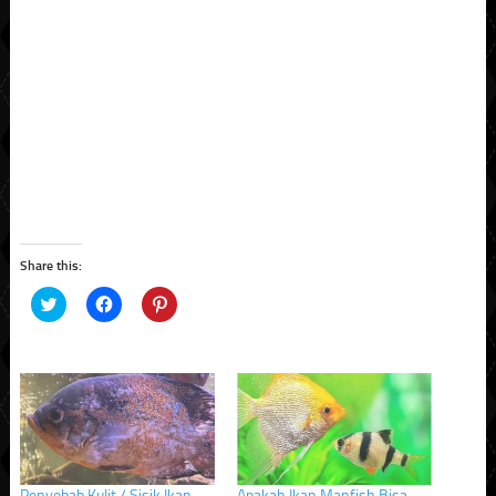
Share this:
Click
Click
Click
to
to
to
share
share
share
on
on
on
Twitter
Facebook
Pinterest
(Opens
(Opens
(Opens
in
in
in
new
new
new
window)
window)
window)
Penyebab Kulit / Sisik Ikan
Apakah Ikan Manfish Bisa