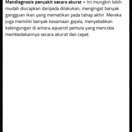
Mendiagnosis penyakit secara akurat –
Ini mungkin lebih
mudah diucapkan daripada dilakukan, mengingat banyak
gangguan ikan yang mematikan pada tahap akhir. Mereka
juga memiliki banyak kesamaan gejala, menyebabkan
kebingungan di antara aquarist pemula yang mencoba
membedakannya secara akurat dan cepat.