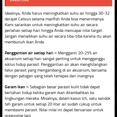
Idealnya, Anda harus meningkatkan suhu air hingga 30-32
derajat Celsius selama manfish Anda bisa menerimanya.
Kami sarankan untuk meningkatkan suhu air secara
perlahan setiap hari hingga Anda mencapai nilai target.
Jangan menaikkan suhu air secara tiba-tiba karena itu akan
membunuh ikan Anda.
Penggantian air setiap hari –
Mengganti 20-25% air
akuarium setiap hari sangat penting untuk mengganggu
siklus hidup parasit. Penggantian air akan menghilangkan
telur parasit yang mengambang di air akuarium, bersama
dengan patogen yang telah terlepas dari inangnya.
Garam ikan –
Sebagian besar parasit kulit tidak dapat
bertahan hidup ketika garam ikan ditambahkan ke
lingkungan mereka. Misalnya, dalam kasus Ich, satu sendok
teh garam untuk setiap 20 liter air sudah cukup untuk
membasmi parasit. Nilai-nilai ini dapat bervariasi untuk
organisme lain.