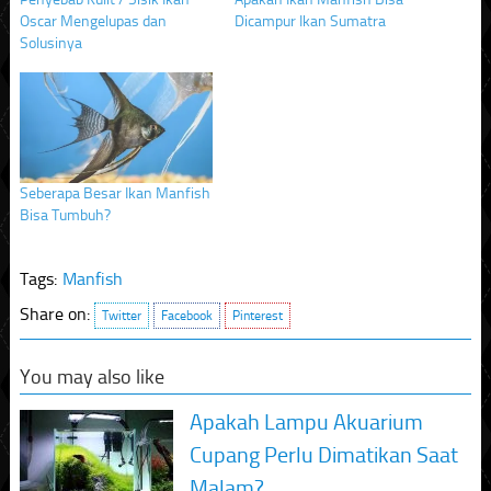
Oscar Mengelupas dan
Dicampur Ikan Sumatra
Solusinya
Seberapa Besar Ikan Manfish
Bisa Tumbuh?
Tags:
Manfish
Share on:
Twitter
Facebook
Pinterest
You may also like
Apakah Lampu Akuarium
Cupang Perlu Dimatikan Saat
Malam?