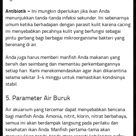
Antibiotik –
Ini mungkin diperlukan jika ikan Anda
menunjukkan tanda-tanda infeksi sekunder. Ini sebenarnya
umum ketika berhadapan dengan parasit kulit karena cacing
ini menyebabkan pecahnya kulit yang berfungsi sebagai
pintu gerbang bagi berbagai mikroorganisme bakteri yang
berenang di air.
Anda juga harus memberi manfish Anda makanan yang
bersih dan seimbang dan memantau perkembangannya
setiap hari. Kami merekomendasikan agar ikan dikarantina
selama sekitar 3-4 minggu untuk memastikan kondisinya
stabil.
5. Parameter Air Buruk
Air akuarium yang tercemar dapat menyebabkan bencana
bagi manfish Anda. Amonia, nitrit, klorin, nitrat berbahaya,
semua ini akan berdampak langsung pada perilaku dan
kesehatan ikan Anda. Manfish pertama-tama akan