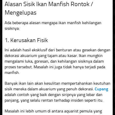
Alasan Sisik Ikan Manfish Rontok /
Mengelupas
Ada beberapa alasan mengapa ikan manfish kehilangan
sisiknya:
1. Kerusakan Fisik
Ini adalah hasil eksklusif dari benturan atau gesekan dengan
dekorasi akuarium yang tajam atau kasar. Ikan mungkin
mengalami luka, goresan, dan kehilangan sisiknya dalam
proses tersebut. Masalah ini juga tidak hanya terjadi pada
manfish.
Banyak ikan lain akan kesulitan mempertahankan keutuhan
sisik mereka dalam akuarium yang penuh dekorasi.
Cupang
adalah contoh yang baik dengan siripnya yang lebar dan
panjang, yang selalu rentan terhadap insiden seperti itu.
Masalah ini lebih umum di antara aquarist pemula yang