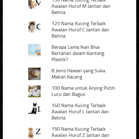
Awalan Huruf M Jantan dan
Betina
125 Nama Kucing Terbaik
Awalan Huruf C Jantan dan
Betina
Berapa Lama Ikan Bisa
Bertahan dalam Kantong
Plastik?
8 Jenis Hewan yang Suka
Makan Kacang
100 Nama untuk Anjing Putih
Lucu dan Bagus
140 Nama Kucing Terbaik
Awalan Huruf L Jantan dan
Betina
150 Nama Kucing Terbaik
Awalan Huruf Z Jantan dan