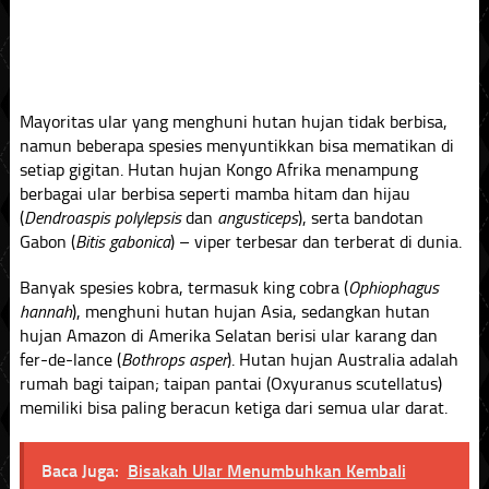
Mayoritas ular yang menghuni hutan hujan tidak berbisa,
namun beberapa spesies menyuntikkan bisa mematikan di
setiap gigitan. Hutan hujan Kongo Afrika menampung
berbagai ular berbisa seperti mamba hitam dan hijau
(
Dendroaspis polylepsis
dan
angusticeps
), serta bandotan
Gabon (
Bitis gabonica
) – viper terbesar dan terberat di dunia.
Banyak spesies kobra, termasuk king cobra (
Ophiophagus
hannah
), menghuni hutan hujan Asia, sedangkan hutan
hujan Amazon di Amerika Selatan berisi ular karang dan
fer-de-lance (
Bothrops asper
). Hutan hujan Australia adalah
rumah bagi taipan; taipan pantai (Oxyuranus scutellatus)
memiliki bisa paling beracun ketiga dari semua ular darat.
Baca Juga:
Bisakah Ular Menumbuhkan Kembali