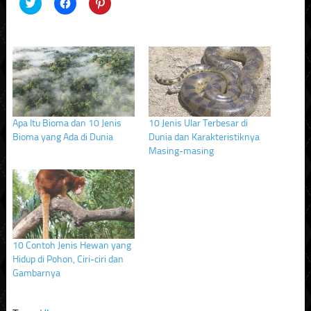
Click
Click
Click
to
to
to
share
share
share
on
on
on
Twitter
Facebook
Pinterest
(Opens
(Opens
(Opens
in
in
in
new
new
new
window)
window)
window)
Apa Itu Bioma dan 10 Jenis
10 Jenis Ular Terbesar di
Bioma yang Ada di Dunia
Dunia dan Karakteristiknya
Masing-masing
10 Contoh Jenis Hewan yang
Hidup di Pohon, Ciri-ciri dan
Gambarnya