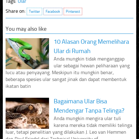
Tags:
Ular
Share on:
Twitter
Facebook
Pinterest
You may also like
10 Alasan Orang Memelihara
Ular di Rumah
Anda mungkin tidak menganggap
ular sebagai hewan peliharaan yang
lucu atau penyayang. Meskipun itu mungkin benar,
beberapa spesies ular sangat jinak dan dapat membentuk
ikatan batin
Bagaimana Ular Bisa
Mendengar Tanpa Telinga?
Anda mungkin mengira ular tuli
karena mereka tidak memiliki telinga
luar, tetapi penelitian yang dilakukan J. Leo van Hemmen
dan Paul Friedel dari Technical University of