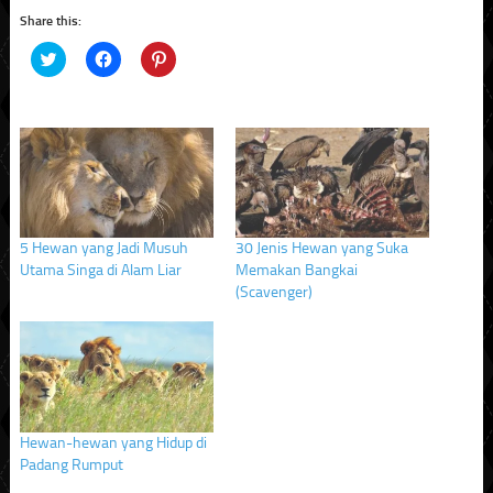
Share this:
Click
Click
Click
to
to
to
share
share
share
on
on
on
Twitter
Facebook
Pinterest
(Opens
(Opens
(Opens
in
in
in
new
new
new
window)
window)
window)
5 Hewan yang Jadi Musuh
30 Jenis Hewan yang Suka
Utama Singa di Alam Liar
Memakan Bangkai
(Scavenger)
Hewan-hewan yang Hidup di
Padang Rumput