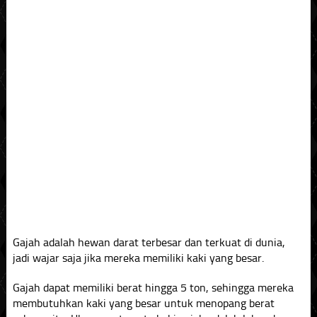
Gajah adalah hewan darat terbesar dan terkuat di dunia,
jadi wajar saja jika mereka memiliki kaki yang besar.
Gajah dapat memiliki berat hingga 5 ton, sehingga mereka
membutuhkan kaki yang besar untuk menopang berat