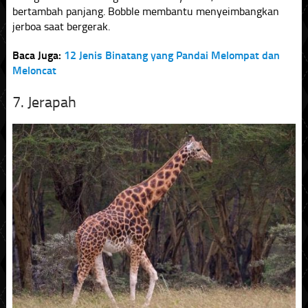
bertambah panjang. Bobble membantu menyeimbangkan
jerboa saat bergerak.
Baca Juga:
12 Jenis Binatang yang Pandai Melompat dan
Meloncat
7. Jerapah