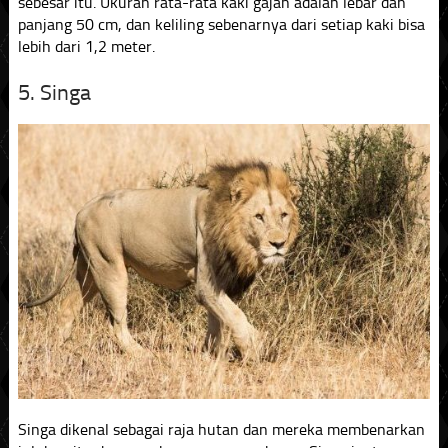
sebesar itu. Ukuran rata-rata kaki gajah adalah lebar dan
panjang 50 cm, dan keliling sebenarnya dari setiap kaki bisa
lebih dari 1,2 meter.
5. Singa
Singa dikenal sebagai raja hutan dan mereka membenarkan