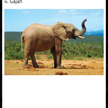
4. Gajah