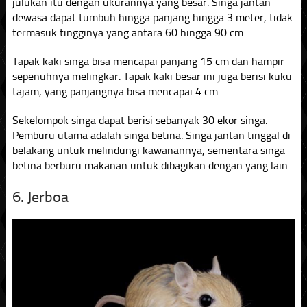
julukan itu dengan ukurannya yang besar. Singa jantan
dewasa dapat tumbuh hingga panjang hingga 3 meter, tidak
termasuk tingginya yang antara 60 hingga 90 cm.
Tapak kaki singa bisa mencapai panjang 15 cm dan hampir
sepenuhnya melingkar. Tapak kaki besar ini juga berisi kuku
tajam, yang panjangnya bisa mencapai 4 cm.
Sekelompok singa dapat berisi sebanyak 30 ekor singa.
Pemburu utama adalah singa betina. Singa jantan tinggal di
belakang untuk melindungi kawanannya, sementara singa
betina berburu makanan untuk dibagikan dengan yang lain.
6. Jerboa