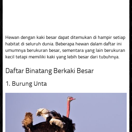
Hewan dengan kaki besar dapat ditemukan di hampir setiap
habitat di seluruh dunia. Beberapa hewan dalam daftar ini
umumnya berukuran besar, sementara yang lain berukuran
kecil tetapi memiliki kaki yang lebih besar dari tubuhnya.
Daftar Binatang Berkaki Besar
1. Burung Unta