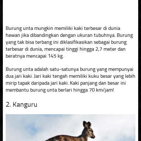
Burung unta mungkin memiliki kaki terbesar di dunia
hewan jika dibandingkan dengan ukuran tubuhnya. Burung
yang tak bisa terbang ini diklasifikasikan sebagai burung
terbesar di dunia, mencapai tinggi hingga 2,7 meter dan
beratnya mencapai 145 kg.
Burung unta adalah satu-satunya burung yang mempunyai
dua jari kaki. Jari kaki tengah memiliki kuku besar yang lebih
mirip tapak daripada jari kaki. Kaki panjang dan besar ini
membantu burung unta berlari hingga 70 km/jam!
2. Kanguru