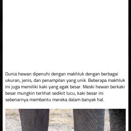
Dunia hewan dipenuhi dengan makhluk dengan berbagai
ukuran, jenis, dan penampilan yang unik. Beberapa makhluk
ini juga memiliki kaki yang agak besar. Meski hewan berkaki
besar mungkin terlihat sedikit lucu, kaki besar ini
sebenarnya membantu mereka dalam banyak hal.