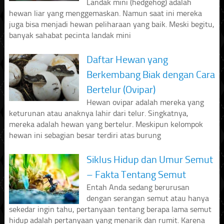
Landak mini (hedgehog) adalah
hewan liar yang menggemaskan. Namun saat ini mereka
juga bisa menjadi hewan peliharaan yang baik. Meski begitu,
banyak sahabat pecinta landak mini
Daftar Hewan yang
Berkembang Biak dengan Cara
Bertelur (Ovipar)
Hewan ovipar adalah mereka yang
keturunan atau anaknya lahir dari telur. Singkatnya,
mereka adalah hewan yang bertelur. Meskipun kelompok
hewan ini sebagian besar terdiri atas burung
Siklus Hidup dan Umur Semut
– Fakta Tentang Semut
Entah Anda sedang berurusan
dengan serangan semut atau hanya
sekedar ingin tahu, pertanyaan tentang berapa lama semut
hidup adalah pertanyaan yang menarik dan rumit. Karena