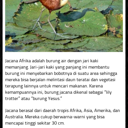
Jacana Afrika adalah burung air dengan jari kaki
memanjang. Jari-jari kaki yang panjang ini membantu
burung ini menyebarkan bobotnya di suatu area sehingga
mereka bisa berjalan melintasi daun teratai dan vegetasi
terapung lainnya untuk mencari makanan. Karena
kemampuannya ini, burung jacana dikenal sebagai “lily
trotter” atau “burung Yesus.”
Jacana berasal dari daerah tropis Afrika, Asia, Amerika, dan
Australia. Mereka cukup berwarna-warni yang bisa
mencapai tinggi sekitar 30 cm.