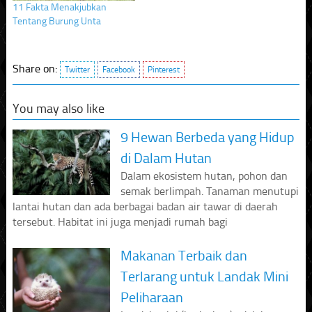
11 Fakta Menakjubkan
Tentang Burung Unta
Share on:
Twitter
Facebook
Pinterest
You may also like
9 Hewan Berbeda yang Hidup
di Dalam Hutan
Dalam ekosistem hutan, pohon dan
semak berlimpah. Tanaman menutupi
lantai hutan dan ada berbagai badan air tawar di daerah
tersebut. Habitat ini juga menjadi rumah bagi
Makanan Terbaik dan
Terlarang untuk Landak Mini
Peliharaan