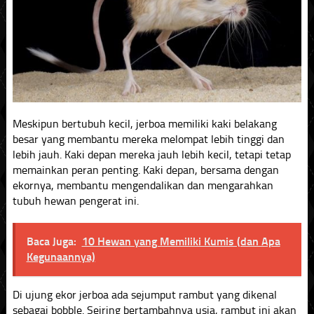
Meskipun bertubuh kecil, jerboa memiliki kaki belakang
besar yang membantu mereka melompat lebih tinggi dan
lebih jauh. Kaki depan mereka jauh lebih kecil, tetapi tetap
memainkan peran penting. Kaki depan, bersama dengan
ekornya, membantu mengendalikan dan mengarahkan
tubuh hewan pengerat ini.
Baca Juga:
10 Hewan yang Memiliki Kumis (dan Apa
Kegunaannya)
Di ujung ekor jerboa ada sejumput rambut yang dikenal
sebagai bobble. Seiring bertambahnya usia, rambut ini akan