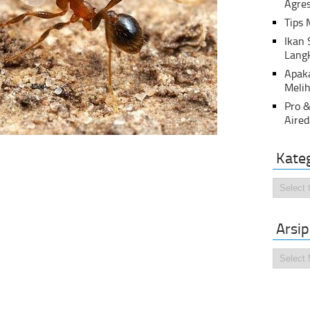
Agres
Tips 
Ikan
Lang
Apak
Melih
Pro &
Aired
Kate
Kategor
Arsip
Arsip