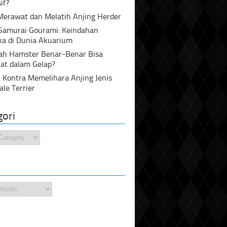
if?
Merawat dan Melatih Anjing Herder
 Samurai Gourami: Keindahan
ka di Dunia Akuarium
ah Hamster Benar-Benar Bisa
at dalam Gelap?
 Kontra Memelihara Anjing Jenis
ale Terrier
gori
i