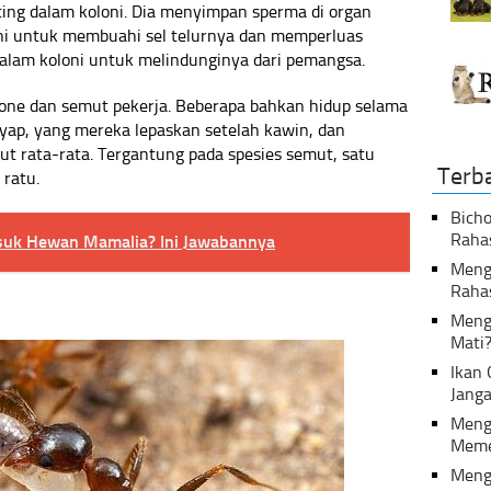
nting dalam koloni. Dia menyimpan sperma di organ
i untuk membuahi sel telurnya dan memperluas
 dalam koloni untuk melindunginya dari pemangsa.
rone dan semut pekerja. Beberapa bahkan hidup selama
yap, yang mereka lepaskan setelah kawin, dan
ut rata-rata. Tergantung pada spesies semut, satu
Terb
 ratu.
Bicho
Raha
suk Hewan Mamalia? Ini Jawabannya
Menga
Raha
Meng
Mati
Ikan
Janga
Meng
Meme
Meng