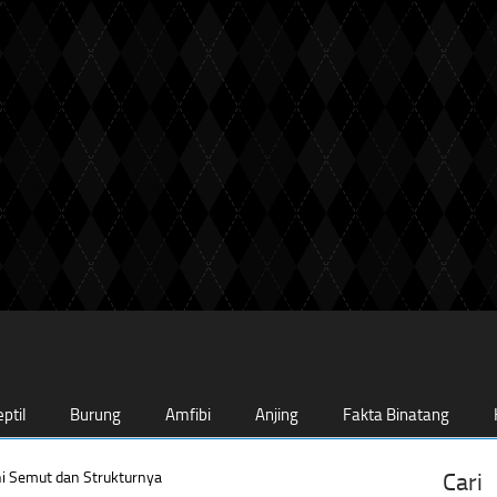
ptil
Burung
Amfibi
Anjing
Fakta Binatang
i Semut dan Strukturnya
Cari