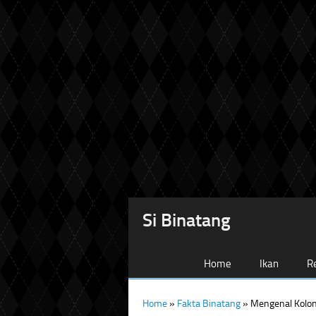
Si Binatang
Home
Ikan
Re
Home
»
Fakta Binatang
»
Mengenal Kolon