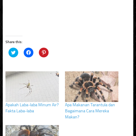
Share this:
Click
Click
Click
to
to
to
share
share
share
on
on
on
Twitter
Facebook
Pinterest
(Opens
(Opens
(Opens
in
in
in
new
new
new
window)
window)
window)
Apakah Laba-laba Minum Air?
Apa Makanan Tarantula dan
Fakta Laba-laba
Bagaimana Cara Mereka
Makan?